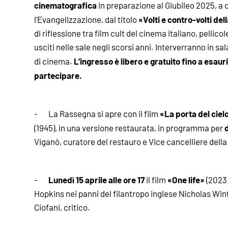
cinematografica
in preparazione al Giubileo 2025, a 
«Volti e contro-volti de
l’Evangelizzazione, dal titolo
di riflessione tra film cult del cinema italiano, pellico
usciti nelle sale negli scorsi anni. Interverranno in sala,
L’ingresso è libero e gratuito fino a esau
di cinema.
partecipare.
«La porta del ciel
- La Rassegna si apre con il film
(1945), in una versione restaurata, in programma per
Viganò, curatore del restauro e Vice cancelliere dell
Lunedì 15 aprile alle ore 17
«One life»
-
il film
(2023)
Hopkins nei panni del filantropo inglese Nicholas Wint
Ciofani, critico.