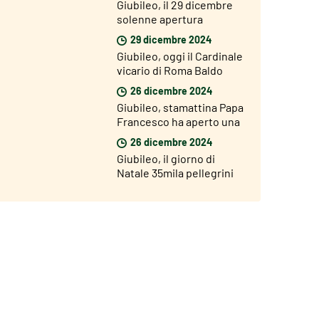
Giubileo, il 29 dicembre
solenne apertura
dell’Anno Giubilare nelle
29 dicembre 2024
diocesi del mondo
Giubileo, oggi il Cardinale
vicario di Roma Baldo
Reina ha aperto la Porta
26 dicembre 2024
Santa di San Giovanni
Giubileo, stamattina Papa
Francesco ha aperto una
Porta Santa nel carcere di
26 dicembre 2024
Rebibbia
Giubileo, il giorno di
Natale 35mila pellegrini
hanno attraversato la
Porta Santa di San Pietro