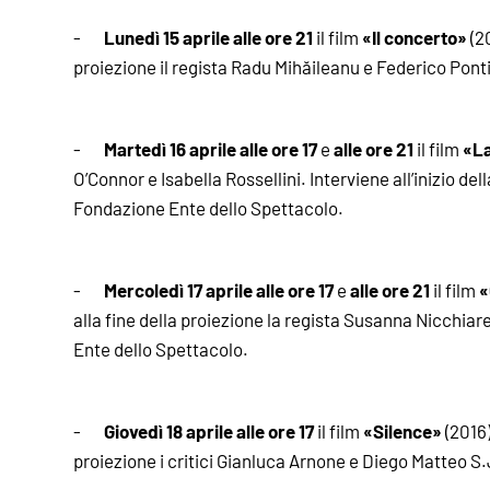
Lunedì 15 aprile alle ore 21
«Il concerto»
-
il film
(20
proiezione il regista Radu Mihăileanu e Federico Ponti
Martedì 16 aprile alle ore 17
alle ore 21
«L
-
e
il film
O’Connor e Isabella Rossellini. Interviene all’inizio de
Fondazione Ente dello Spettacolo.
Mercoledì 17 aprile alle ore 17
alle ore 21
«
-
e
il film
alla fine della proiezione la regista Susanna Nicchiar
Ente dello Spettacolo.
Giovedì 18 aprile alle ore 17
«Silence»
-
il film
(2016)
proiezione i critici Gianluca Arnone e Diego Matteo S.