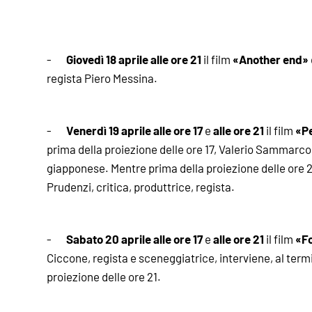
Giovedì 18 aprile alle ore 21
«Another end»
-
il film
regista Piero Messina.
Venerdì 19 aprile alle ore 17
alle ore 21
«P
-
e
il film
prima della proiezione delle ore 17, Valerio Sammarco, c
giapponese. Mentre prima della proiezione delle ore 2
Prudenzi, critica, produttrice, regista.
Sabato 20 aprile alle ore 17
alle ore 21
«Fo
-
e
il film
Ciccone, regista e sceneggiatrice, interviene, al termi
proiezione delle ore 21.