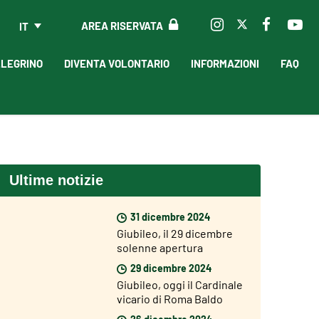
AREA RISERVATA
IT
LLEGRINO
DIVENTA VOLONTARIO
INFORMAZIONI
FAQ
Ultime notizie
31 dicembre 2024
Giubileo, il 29 dicembre
solenne apertura
dell’Anno Giubilare nelle
29 dicembre 2024
diocesi del mondo
Giubileo, oggi il Cardinale
vicario di Roma Baldo
Reina ha aperto la Porta
26 dicembre 2024