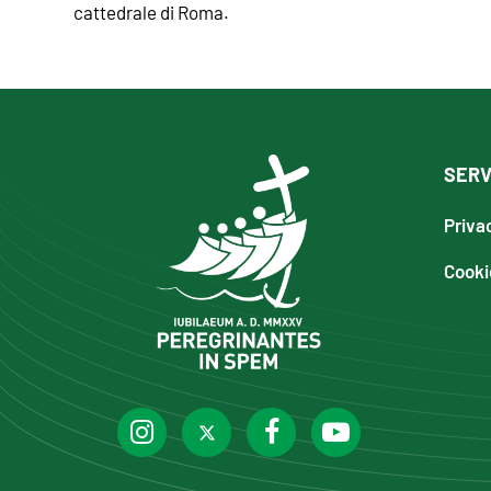
cattedrale di Roma.
SERV
Priva
Cooki