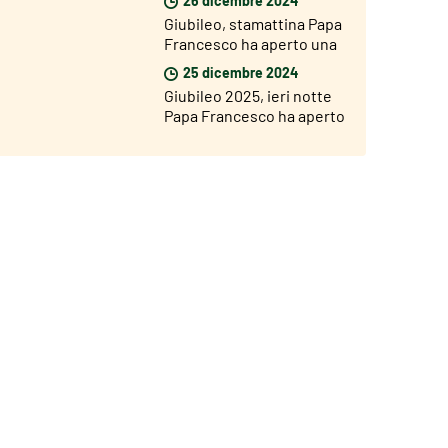
Santa di San Giovanni
Giubileo, stamattina Papa
Francesco ha aperto una
Porta Santa nel carcere di
25 dicembre 2024
Rebibbia
Giubileo 2025, ieri notte
Papa Francesco ha aperto
la Porta Santa della
Basilica di San Pietro