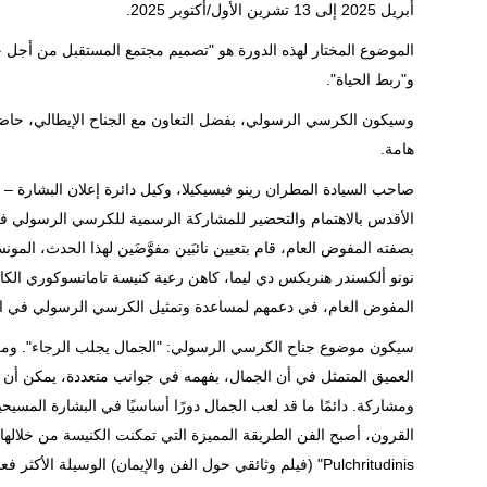
أبريل 2025 إلى 13 تشرين الأول/أكتوبر 2025.
الموضوع المختار لهذه الدورة هو "تصميم مجتمع المستقبل من أجل حياتن
و"ربط الحياة".
وسيكون الكرسي الرسولي، بفضل التعاون مع الجناح الإيطالي، حاضر
هامة.
صاحب السيادة المطران رينو فيسيكيلا، وكيل دائرة إعلان البشارة – ق
بصفته المفوض العام، قام بتعيين نائبَين مفوَّضَين لهذا الحدث، الم
نونو ألكسندر هنريكس دي ليما، كاهن رعية كنيسة تاماتسوكوري الكاث
المفوض العام، في دعمهم لمساعدة وتمثيل الكرسي الرسولي في ال
سيكون موضوع جناح الكرسي الرسولي: "الجمال يجلب الرجاء". ومن 
العميق المتمثل في أن الجمال، بفهمه في جوانب متعددة، يمكن أن يكو
ومشاركة. دائمًا ما قد لعب الجمال دورًا أساسيًا في البشارة المسي
Pulchritudinis" (فيلم وثائقي حول الفن والإيمان) الوسيلة