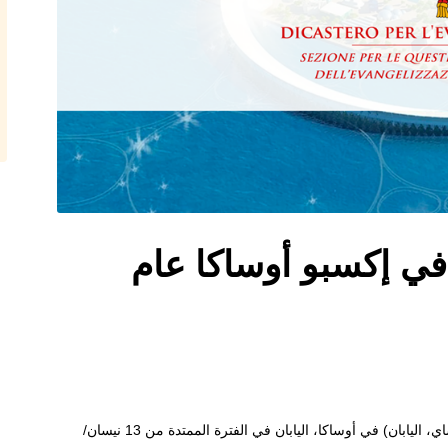
ي إكسبو أوساكا عام
سيقام المعرض العالمي في العام 2025 (إكسبو 2025 أوساكا، كانساي، اليابان) في أوساكا، اليابان في الفترة الممتدة من 13 نيسان/