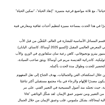
ا"، مع ثلاثة مواضيع فرعية متميزة: "إنقاذ الحياة"، "تمكين الحياة"
ًا في هذا الحدث بمساحة مميزة لتنظيم أحداث ثقافية ومعارض فنية
سم المسائل الأساسية للبشارة في العالم، المُعَيَّن من قبل الأب
الأقدس بالاهتمام والتحضير للمشاركة الرسمية للكرسي الرسولي في المعرض العالمي المقبل (إكسبو 2025 أوساكا، كانساي، اليابان)
ونسنيور بيترو بونجيوفاني، كاهن رعية سان سلفاتوري في لاورو، والأب
وليكية، كاتدرائية القديسة مريم في أوساكا. ويثق صاحب السيادة،
تحضير للحدث وطوال مدة الحدث بأكمله.
خلال استكشاف الفن والجماليات، يهدف الجناح إلى نقل المفهوم
ن مصدرًا للإلهام والرجاء في بناء مجتمع مستقبلي أكثر تناغمًا
حية، حيث تجسّد منذ أصول المسيحية في التعبير الفني. على مر
القرون، أصبح الفن الطريقة المميزة التي تمكنت الكنيسة من خلالها من التعبير ومن تصوير عمق الإيمان. لقد شكّل الوثائقي "Via
 الأكثر فعالية لمحاكاة، بشكل ملموس، قلب وعمق الإيمان من خلال الجمال