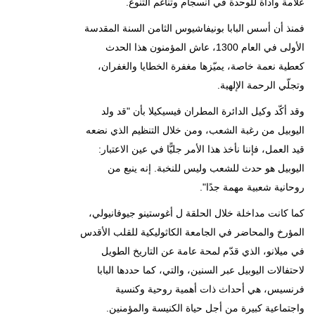
علامة وأداة للوحدة في انسجام وتناغم التنوع.
فمنذ أن أسس البابا بونيفاشيوس الثامن السنة المقدسة
الأولى في العام 1300، عاش المؤمنون هذا الحدث
كعطية نعمة خاصة، يميّزها مغفرة الخطايا والغفران،
وتجلّي الرحمة الإلهية.
وقد أكّد وكيل الدائرة المطران فيسيكيلا بأن "قد ولد
اليوبيل من رغبة الشعب، ومن خلال التنظيم الذي نضعه
قيد العمل، فإننا نأخذ هذا الأمر جليًّا في عين الاعتبار:
اليوبيل هو حدث للشعب وليس للنخبة. إنه ينبع من
روحانية شعبية مهمة جدًا".
كما كانت مداخلة خلال الحلقة ل أغوستينو جيوفانيولي،
المؤرخ والمحاضر في الجامعة الكاثوليكية للقلب الأقدس
في ميلانو، الذي قدّم لمحة عامة عن التاريخ الطويل
لاحتفالات اليوبيل عبر السنين، والتي، كما حددها البابا
فرنسيس، هي أحداث ذات أهمية روحية وكنسية
واجتماعية كبيرة من أجل حياة الكنيسة والمؤمنين.