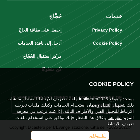
خدمات
حُجَّاج
Privacy Policy
إحصل على بطاقة الحاجّ
Cookie Policy
أدخل إلى نافذة الخدمات
مركز استقبال الحُجَّاج
كُن متطوعًا
COOKIE POLICY
SUPPORTERS AND OFFICIAL LOGO LICENSEES OF
يستخدم موقع iubilaeum2025 ملفات تعريف الارتباط الفنية أو ما شابه
ذلك لتسهيل التنقل وضمان استخدام الخدمات وكذلك ملفات تعريف
JUBILEE 2025
الارتباط للتحليل الفني والأطراف الثالثة. إذا كنت ترغب في معرفة
المزيد
انقر هنا
. بإغلاق هذا الشعار فإنك توافق على استخدام ملفات
تعريف الارتباط.
©2022 2026 - Copyright Dicastero per L'Evangelizzazione, Città del
أنا موافق
Vaticano. Tutti i diritti sono riservati.