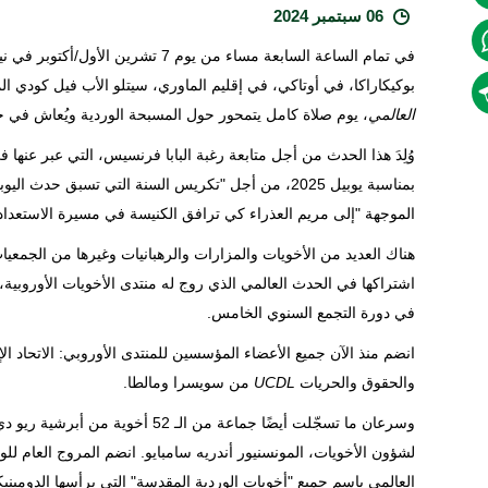
06 سبتمبر 2024
في تمام الساعة السابعة مساء من يوم 7
بوكيكاراكا، في أوتاكي، في إقليم الماوري، سيتلو الأب فيل كودي المس
العالمي
، يوم صلاة كامل يتمحور حول المسبحة الوردية ويُعاش في جمي
وُلِدَ هذا الحدث من أجل متابعة رغبة البابا فرنسيس، التي عبر عنها
الموجهة "إلى مريم العذراء كي ترافق الكنيسة في مسيرة الاستعداد 
هناك العديد من الأخويات والمزارات والرهبانيات وغيرها من الجمعيا
في دورة التجمع السنوي الخامس.
انضم منذ الآن جميع الأعضاء المؤسسين للمنتدى الأوروبي: الاتحاد ال
والحقوق والحريات
UCDL
من سويسرا ومالطا.
وسرعان ما تسجّلت أيضًا جماعة من الـ
لشؤون الأخويات، المونسنيور أندريه سامبايو. انضم المروج العام للو
العالمي باسم جميع "أخويات الوردية المقدسة" التي يرأسها الدومين