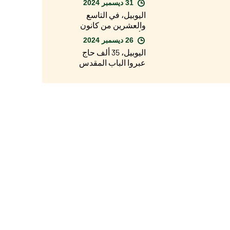
31 ديسمبر 2024
لأبرشية روما، الباب
اليوبيل، في التاسع
المقدس لكاتدرائية
والعشرين من كانون
القديس يوحنا في
الأول/ديسمبر، الافتتاح
اللاتران
26 ديسمبر 2024
الرسمي للسنة
اليوبيل، 35 ألف حاج
المقدسة في الأبرشيات
عبروا الباب المقدس
حول العالم
لبازيليك القديس
بطرس في يوم عيد
الميلاد