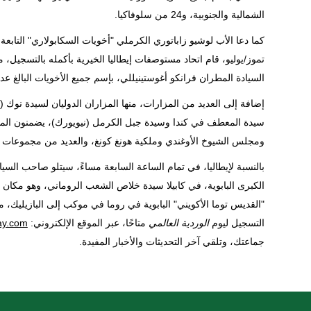
الشمالية والجنوبية، و24 من سلوفاكيا.
تموز/يوليو، قام اتحاد مستوصفات إيطاليا الخيرية بأكمله بالتسجي
السيادة المطران فرانكو أغوستينيللي، بإسم جميع الأخويات البالغ عددهم 700 وأعضائهم البالغ عددهم 670 
إضافة إلى العديد من المزارات، منها المزاران الدوليان لسيدة نوك 
سيدة المعطف في كندا وسيدة جبل الكرمل (نيويورك)، يضمنون الم
ومجلس الشيوخ الأوغندي وملكية هونغ كونغ، والعديد من مجموعات الص
بالنسبة لإيطاليا، في تمام الساعة السابعة مساءً، سيتلو صاحب الس
الكبرى البابوية، في كابيلا سيدة خلاص الشعب الروماني، وهو مكان
"القديس توما الأكويني" البابوية في روما في موكب إلى البازيليك، م
التسجيل ليوم
الوردية العالمي
متاحًا، عبر الموقع الإلكتروني:
ay.com
جماعتك، وتلقي آخر التحديثات والأخبار المفيدة.