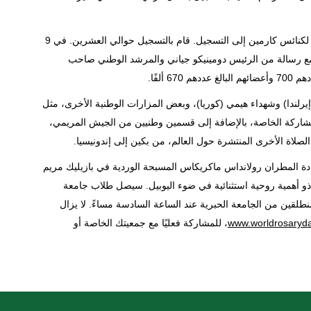
كما دعا الأب لوشيو زاباتوري الكرملي "أخويات السكابولاري" التابعة لكنائس كارمين إلى التسجيل. قام بالتسجيل حوالي العشرين. في 9
ل، مع رسالة من الرئيس دومينيكو جياني والمرشد الوطني صاحب
ألفًا.
(إيرلندا) وشهداء هيمي (كوريا)، وبعض المزارات الوطنية الأخرى، مثل
شاركة الخاصة، بالإضافة إلى قسمين وطنيين من الجيش المريمي،
لاة الأخرى المنتشرة حول العالم، من بكين إلى إندونيسيا.
يادة المطران رولانداس ماكريكاس المسبحة الوردية في بازيليك مريم
 ذو أهمية روحية استثنائية في ضوء اليوبيل. سيصل طلاب جامعة
نطلقين من الجامعة الحبرية عند الساعة السادسة مساءً. لا يزال
www.worldrosaryd
، للمشاركة فعليًا مع جمعيتك الخاصة أو