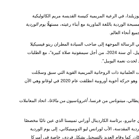
 تشرين الأول/أكتوبر في نيوزيلندا، في الرعية المريمية كنيسة القديسة مريم الكاثوليكية
بحة الوردية باللغة الماورية مع أبناء رعيته، مستهلًا
يوم الوردية
ع أنحاء العالم.
 في الرسالة الموجهة إلى صاحب السيادة المطران رينو فيسيكيلا
بمناسبة يوبيل 2025، من أجل "تكريس السنة التي تسبق حدث اليوبيل، أي سنة 2024، من أجل سيمفونية صلاة كبيرة"، مع الطلبات
لحدث نعمة اليوبيل".
ت العلمانية ذات الروحانية المريمية القوية التي سبق وسجّلت
اشتراكها في الحدث العالمي الذي روج له منتدى الأخويات الأوروبية، وهو حركة أخوية أوروبية انطلقت عام 2020 في لوغانو وهي الآن
إيطالي،
مينتوناس
من فرنسا،
أغروباسيون من مالاغا
، اتحاد المعاملات
 52 أخوية من أبرشية ريو دي جانيرو، برئاسة الكاردينال أوراني تمبيستا الذي عين نائبًا مخصصًا
ردية المقدسة، الأب لورانس ليو الدومينيكاني، إلى يوم الوردية
يكان. كما وقام العديد بالتسجيل بشكل فردي، خاصة في أميركا