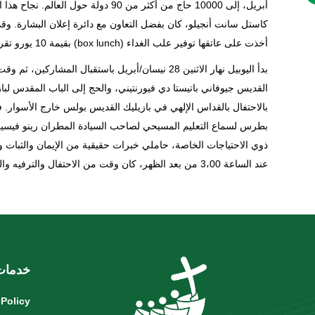
أبريل، إلى 10000 حاج من أكثر من 90 دولة
أخذت على عاتقها توفير علب الغداء (box lunch) بقيمة 10 يورو تقريبًا لكل منها، وتوزيعها على جميع المشتركين.
بدأ اليوبيل نهار الاثنين 28 نيسان/أبريل باستقبال 
القديس جيوفاني باتيستا دي فيورنتيني، والحج إلى الباب المقدس لبا
بطرس لسماع التعليم المسيحي لصاحب السيادة المطران رينو فيسيك
ذوي الاحتياجات الخاصة، حاملي خبرات حقيقية من الإيمان والثبات 
عند الساعة 3،00 من بعد الظهر، كان وقت من الاحتفال والترفيه والموسيقى مع ضيوف مرموقين وشخصيات ذات صلة بالمؤسسات.
خدمات
 Policy