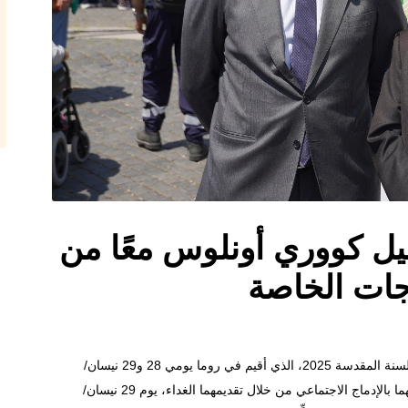
ينيل كووري أونلوس معًا من
جات الخاصة
بمناسبة يوبيل الأشخاص ذوي الاحتياجات الخاصة، الحدث الرسمي للسنة المقدسة 2025، الذي أقيم في روما يومي 28 و29 نيسان/
أبريل، أكدت مؤسستي كونفيندوستريا وإينيل كووري أونلوس التزامهما بالإدماج الاجتماعي من خلال تقديمهما الغداء، يوم 29 نيسان/