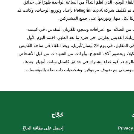
 حول العالم. نجاح هذا اللقاء الودي، الذي نُظِّمَ ابتداءً من الساعة الواحدة ظهرًا في حدائق
كاستل سانت أنجيلو، كان بفضل التعاون مع دائرة إعلان البشارة. وقد تم تكليف شركة Pellegrini S.p.A بإعداد وتوزيع الوجبات، وكانت قد
المشاركين، ثم وقت من الصلاة، مع اعترافات وسجود للقربان المقدس، في كنيسة
زيليك القديس بطرس. في فترة ما بعد الظهر، اختتم اليوم الأول
بالاحتفال بالقداس الإلهي في بازيليك القديس بولس خارج الأسوار. في المقابل، في يوم 29 نيسان/أبريل، وبعد اللقاء في ساحة القديس
يلا، وبحضور آلاف الحجاج، وأوقات من الشهادات من قبل الأشخاص
والرجاء، أقيم غداء مشترك في حدائق كاستل سانت أنجيلو. بعدها،
حُجَّاج
Privacy
إحصل على بطاقة الحاجّ