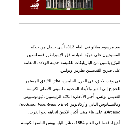
بعد مرسوم ميلانو في العام 313، الَّذي حصل من خلاله
المسيحيون على حريّة العبادة، قرّر الإمبراطور قسطنطين
التبرّع باثنتين من البازيليكات للكنيسة حديثة الولادة، المقامة
على ضريح القديسين بطرس وبولس.
في وقت لاحق، في القرن الخامس، نظرًا للتّدفق المستمر
للحجاج إلى القبر والأبعاد المحدودة للمبنى الأصلي لكنيسة
القديس بولس، أُجبر الأباطرة الثلاثة الرئيسيين، ثيودوسيوس
وفالنتينيانوس الثاني وأركاديوس (
Teodosio, Valentiniano II e
Arcadio
)، على بناء مبنى أكبر، عُكِسَ اتجاهه نحو الغرب.
أخيرًا، فقط في العام 1854، دشّن البابا بيوس التاسع الكنيسة