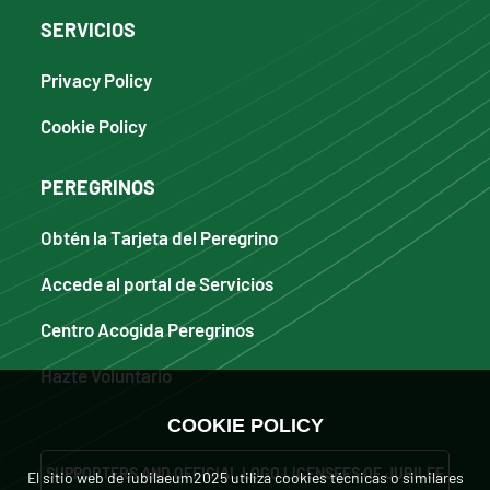
SERVICIOS
Privacy Policy
Cookie Policy
PEREGRINOS
Obtén la Tarjeta del Peregrino
Accede al portal de Servicios
Centro Acogida Peregrinos
Hazte Voluntario
COOKIE POLICY
SUPPORTERS AND OFFICIAL LOGO LICENSEES OF JUBILEE
El sitio web de iubilaeum2025 utiliza cookies técnicas o similares