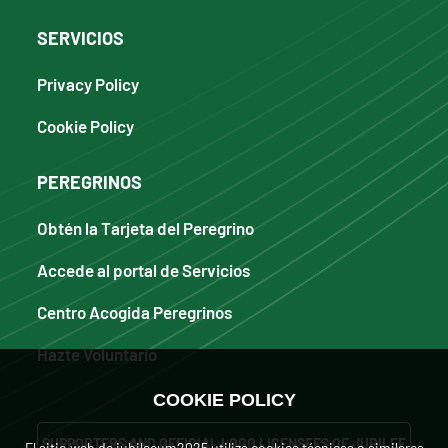
SERVICIOS
Privacy Policy
Cookie Policy
PEREGRINOS
Obtén la Tarjeta del Peregrino
Accede al portal de Servicios
Centro Acogida Peregrinos
Hazte Voluntario
COOKIE POLICY
SUPPORTERS AND OFFICIAL LOGO LICENSEES OF JUBILEE
El sitio web de iubilaeum2025 utiliza cookies técnicas o similares