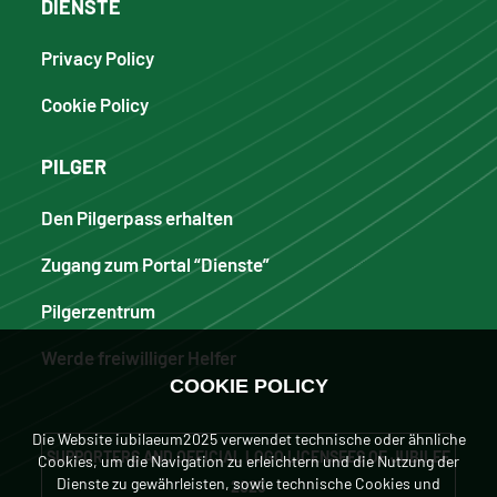
DIENSTE
Privacy Policy
Cookie Policy
PILGER
Den Pilgerpass erhalten
Zugang zum Portal “Dienste”
Pilgerzentrum
Werde freiwilliger Helfer
COOKIE POLICY
Die Website iubilaeum2025 verwendet technische oder ähnliche
SUPPORTERS AND OFFICIAL LOGO LICENSEES OF JUBILEE
Cookies, um die Navigation zu erleichtern und die Nutzung der
Dienste zu gewährleisten, sowie technische Cookies und
2025