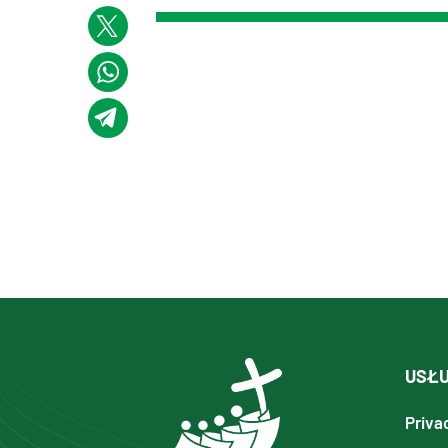
USŁU
Priva