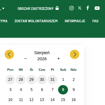
OBSZAR ZASTRZEŻONY
L
ZYMA
ZOSTAŃ WOLONTARIUSZEM
INFORMACJE
FAQ
previous
Sierpień
next
−
+
2026
Pon
Wt
Śr
Czw
Pt
Sob
Ndz
27
28
29
30
31
1
2
3
4
5
6
7
8
9
10
11
12
13
14
15
16