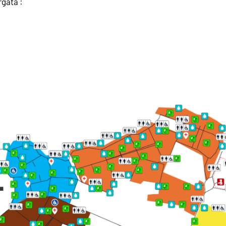
rgata :