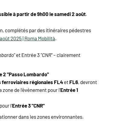
sible à partir de 9h00 le samedi 2 août
.
n, complétés par des itinéraires pédestres
3 août 2025 | Roma Mobilità
.
mbardo
" et Entrée 3 "
CNR
" – clairement
e 2 "Passo Lombardo"
s ferroviaires régionales
FL4
FL6
et
, devront
Entrée 1
la zone de l'événement pour l'
Entrée 3 "CNR"
our l'
tationner dans les zones environnantes.