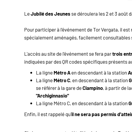
Jubilé des Jeunes
Le
se déroulera les 2 et 3 août 
Pour participer à l'événement de Tor Vergata, il e
spécialement aménagés, facilement consultables s
trois ent
L'accès au site de l'événement se fera par
indiquées par des QR codes spécifiques présents au
Métro A
A
La ligne
en descendant à la station
Métro C
G
La ligne
, en descendant à la station
Ciampino
se référer à la gare de
, à partir de 
"Archiginnasio"
G
La ligne Métro C, en descendant à la station
il ne sera pas permis d'atte
Enfin, il est rappelé qu'