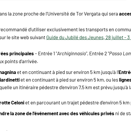
acces
dans la zone proche de l'Université de Tor Vergata qui sera
st recommandé d'utiliser exclusivement les transports en commu
ur le site web suivant
Guide du Jubilé des Jeunes, 28 juillet - 
rées principales
– Entrée 1 "
Archiginnasio
", Entrée 2 "
Passo Lo
x points d'arrivée.
nagnina
Entré
et en continuant à pied sur environ 5 km jusqu'à l'
iardinetti
ligne
et en continuant à pied sur environ 5 km, ou les
laquelle un itinéraire pédestre d'environ 7,5 km est prévu jusqu'à 
rotte Celoni
et en parcourant un trajet pédestre d'environ 5 km p
indre la zone de l'événement avec des véhicules privés
ni de s