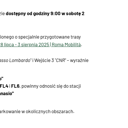
dostępny od godziny 9:00 w sobotę 2
zie
nionego o specjalnie przygotowane trasy
 lipca - 3 sierpnia 2025 | Roma Mobilità
.
asso Lombardo
" i Wejście 3 "
CNR
" – wyraźnie
o"
FL4
FL6
i
, powinny odnosić się do stacji
nnasio"
arkowanie w okolicznych obszarach.