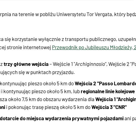
erpnia na terenie w pobliżu Uniwersytetu Tor Vergata, który będ
ca się korzystanie wyłącznie z transportu publicznego, uzupeł
ej stronie internetowej
Przewodnik po Jubileuszu Młodzieży, 28
trzy główne wejścia
ez
– Wejście 1 "
Archiginnasio
", Wejście 2 "
P
jących się w punktach przyjazdu.
Wejścia 2 "Passo Lombard
 kontynuując pieszo około 5 km do
i
regionalne linie kolejowe
i kontynuując pieszo około 5 km, lub
Wejścia 1 "Archigi
piesza około 7,5 km do obszaru wydarzenia dla
oni
Wejścia 3 "CNR"
i pokonując trasę pieszą około 5 km do
 dotarcie do miejsca wydarzenia prywatnymi pojazdami
ani p