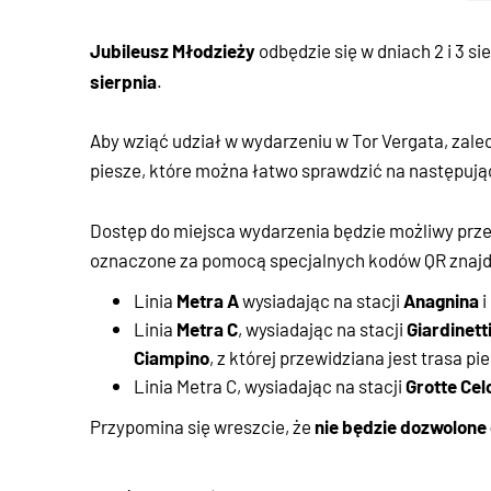
Jubileusz Młodzieży
odbędzie się w dniach 2 i 3 si
sierpnia
.
Aby wziąć udział w wydarzeniu w Tor Vergata, zale
piesze, które można łatwo sprawdzić na następując
Dostęp do miejsca wydarzenia będzie możliwy prz
oznaczone za pomocą specjalnych kodów QR znajdu
Metra A
Anagnina
Linia
wysiadając na stacji
i
Metra C
Giardinett
Linia
, wysiadając na stacji
Ciampino
, z której przewidziana jest trasa 
Grotte Cel
Linia Metra C, wysiadając na stacji
nie będzie dozwolone
Przypomina się wreszcie, że