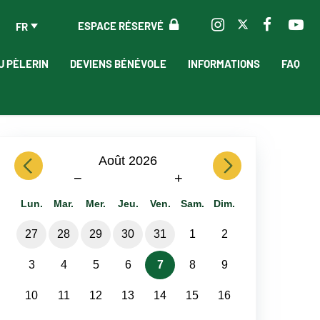
ESPACE RÉSERVÉ
FR
U PÈLERIN
DEVIENS BÉNÉVOLE
INFORMATIONS
FAQ
previous
Août 2026
next
−
+
Lun.
Mar.
Mer.
Jeu.
Ven.
Sam.
Dim.
27
28
29
30
31
1
2
3
4
5
6
7
8
9
10
11
12
13
14
15
16