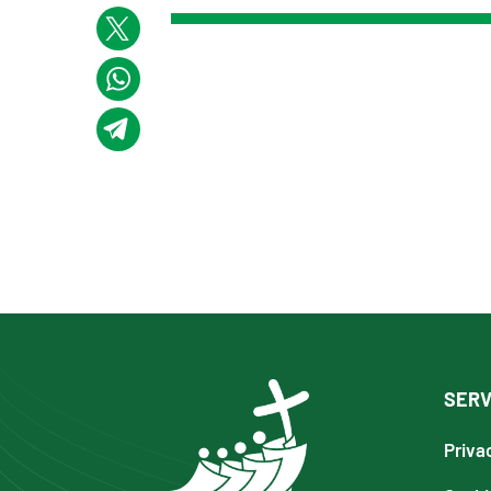
SERV
Priva