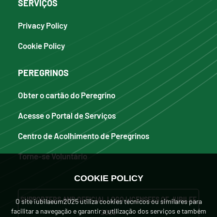
SERVIÇOS
Privacy Policy
Cookie Policy
PEREGRINOS
Obter o cartão do Peregrino
Acesse o Portal de Serviços
Centro de Acolhimento de Peregrinos
Torne-se Voluntário
COOKIE POLICY
SUPPORTERS AND OFFICIAL LOGO LICENSEES OF JUBILEE
O site iubilaeum2025 utiliza cookies técnicos ou similares para
facilitar a navegação e garantir a utilização dos serviços e também
2025