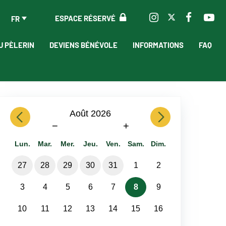
ESPACE RÉSERVÉ
FR
U PÈLERIN
DEVIENS BÉNÉVOLE
INFORMATIONS
FAQ
previous
Août 2026
next
−
+
Lun.
Mar.
Mer.
Jeu.
Ven.
Sam.
Dim.
27
28
29
30
31
1
2
3
4
5
6
7
8
9
10
11
12
13
14
15
16