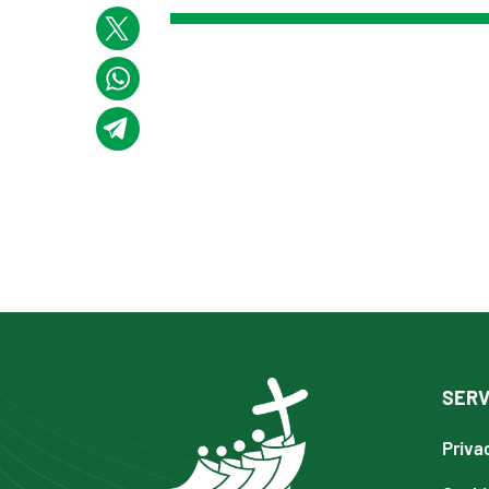
SERV
Priva