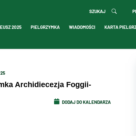
SZUKAJ
P
EUSZ 2025
PIELGRZYMKA
WIADOMOŚCI
KARTA PIELGR
025
mka Archidiecezja Foggii-
DODAJ DO KALENDARZA