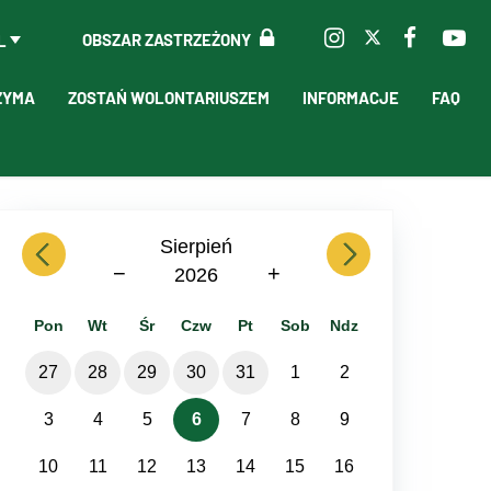
OBSZAR ZASTRZEŻONY
L
ZYMA
ZOSTAŃ WOLONTARIUSZEM
INFORMACJE
FAQ
previous
Sierpień
next
−
+
2026
Pon
Wt
Śr
Czw
Pt
Sob
Ndz
27
28
29
30
31
1
2
3
4
5
6
7
8
9
10
11
12
13
14
15
16