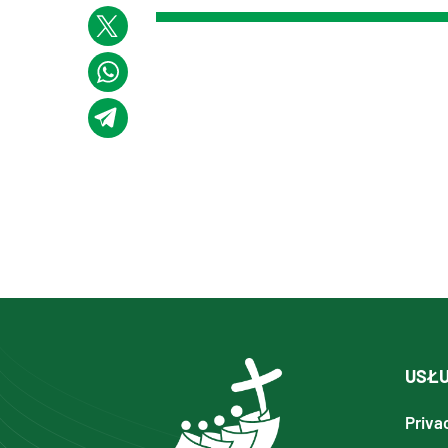
USŁU
Priva