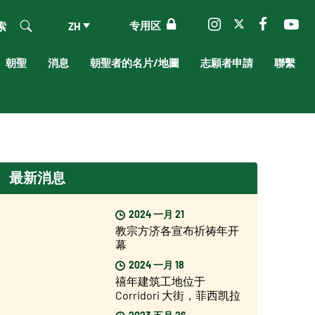
专用区
索
ZH
朝聖
消息
朝聖者的名片/地圖
志願者申請
聯繫
最新消息
2024 一月 21
教宗方济各宣布祈祷年开
幕
2024 一月 18
禧年建筑工地位于
Corridori 大街，菲西凯拉
总主教表示："距离圣年还
2023 五月 26