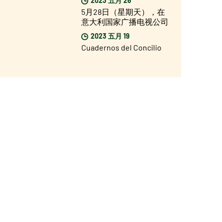
有不久，但我非常乐观”。
5月28日（星期天），在
意大利国家广播电视公司
第一频道（Rai Uno）上播
2023 五月 19
出新一期的 2025禧年特别
Cuadernos del Concilio
节目