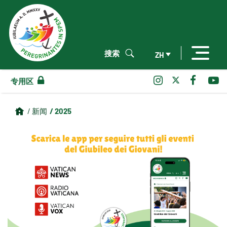
搜索
ZH
专用区
/ 2025
/ 新闻