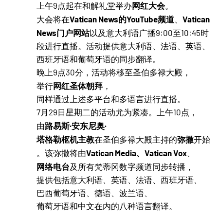
网红大会
上午9点起在和解礼堂举办
。
Vatican News的YouTube频道
Vatican
大会将在
、
News门户网站
以及意大利语广播9:00至10:45时
段进行直播。活动提供意大利语、法语、英语、
西班牙语和葡萄牙语的同步翻译。
晚上9点30分，活动将移至圣伯多禄大殿，
网红圣体朝拜
举行
，
同样通过上述多平台和多语言进行直播。
7月29日星期二的活动尤为紧凑。上午10点，
路易斯·安东尼奥·
由
塔格勒枢机主教
弥撒
在圣伯多禄大殿主持的
开始
Vatican Media、Vatican Vox
。该弥撒将由
、
网络电台
及所有梵蒂冈数字频道同步转播，
提供包括意大利语、英语、法语、西班牙语、
巴西葡萄牙语、德语、波兰语、
葡萄牙语和中文在内的八种语言翻译。