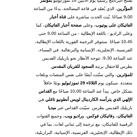
يُفتَتَح البرنامج رسميًا يوم الاثنين 28 تموز/يوليو
بمؤتمر
المؤثّرين
، الذي يُعقَد في قاعة المصالحة، بدءًا من الساعة
9،00 صباحًا. يُبَث الحدث مباشرة على
قناة أخبار
الفاتيكان على يوتيوب
، وعلى
صفحة أخبار الفاتيكان
، كما
وعلى الراديو - باللغة الإيطالية - من الساعة 9،00 حتى
10،45 صباحًا. ستتوفر الترجمة الفورية باللغات الإيطالية،
الفرنسية، الإنجليزية، الإسبانية والبرتغالية. في المساء،
عند الساعة 9،30، تتوجه الأنظار نحو بازيليك القديس
بطرس للاحتفال برتبة
السجود للقربان المقدس
للمؤثرين
، والتي ستُبَث أيضًا على نفس المنصات وبلغات
متعددة. سيكون يوم
الثلاثاء 29 تموز/يوليو
يومًا حافلاً
بشكل خاص. يبدأ عند الساعة 10،00 صباحًا مع
القداس
الإلهي الذي يترأسه الكاردينال لويس أنطونيو تاغلي
في
بازيليك القديس بطرس. سيُبَث القداس عبر
ميديا
الفاتيكان
، و
فاتيكان فوكس
، و
راديو ويب
، وجميع القنوات
الرقمية للفاتيكان، مع ترجمة إلى ثماني لغات، بما في
ذلك الإيطالية، الإنجليزية، الفرنسية، الإسبانية، البرازيلية،