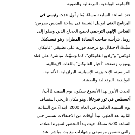
الألمانية، البولندية، البرتغالية والصينية.
عند الساعة السابعة مساءً، يُقام
أول حدث رئيسي في
البرنامج الغني
ليوبيل الشبيبة في ساحة القديس بطرس:
القداس الإلهي الترحيبي
لجميع الحجاج الذين وصلوا إلى
روما، يترأسه
صاحب السيادة المطران رينو فيسيكيلا
.
سيُبثّ الاحتفال مع ترجمة فورية على تطبيقي "فاتيكان
فوكس" و"راديو الفاتيكان"، كما وسيُبَثّ مباشرةً على قناة
يوتيوب وصفحة "أخبار الفاتيكان" باللغات الإيطالية،
الفرنسية، الإنجليزية، الإسبانية، البرازيلية، الألمانية،
البولندية، البرتغالية والصينية.
الحدث الأبرز لهذا الأسبوع سيكون يوم
السبت 2 آب/
أغسطس في تور فيرغاتا
، وهو مكان تاريخي استضاف
يوم الشبيبة العالمي في العام 2000. ابتداءً من الساعة
الثانية بعد الظهر، تبدأ أوقات من الاحتفالات تستمر حتى
الساعة 5،00 مساءً، حيث يبدأ التحضير لسهرة الصلاة،
والتي تتضمن موسيقى وشهادات مع بث مباشر. عند