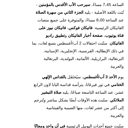
الساعة 7،45 مساءً،
سيرحب الأب الأقدس بالمؤمنين
-
تُبَث باللغة الأصلية - يليه
الجزء الثاني من سهرة الصلاة
عند الساعة 8،00 مساءً، والمتوفرة على جميع منصات
الفاتيكان الرئيسية:
فاتيكان فوكس
،
فاتيكان نيوز على
قناة يوتيوب
،
صفحة أخبار الفاتيكان
و
تطبيق راديو
الفاتيكان
. ستُبَث احتفالات 2 آب/أغسطس بتسع لغات، بما
في ذلك الإيطالية، الفرنسية، الإنجليزية، الإسبانية،
البرتغالية، البرازيلية، الألمانية، البولندية، البرتغالية
والعربية.
يوم
الأحد 3 آب/أغسطس
، سيُحتَفَل
بالقداس الإلهي
الختامي
في تور فيرغاتا، يترأسه قداسة البابا لاون الرابع
عشر، عند الساعة التاسعة صباحًا، يليه
صلاة التبشير
الملائكي
. ستُبث هذه الأوقات أيضًا بشكل مباشر وتُترجم
إلى أكثر من عشر لغات، منها الصينية والفيتنامية
والعربية.
ستُبث جميع أحداث اليوبيل الرئيسية
في آنٍ واحد ومجانًا