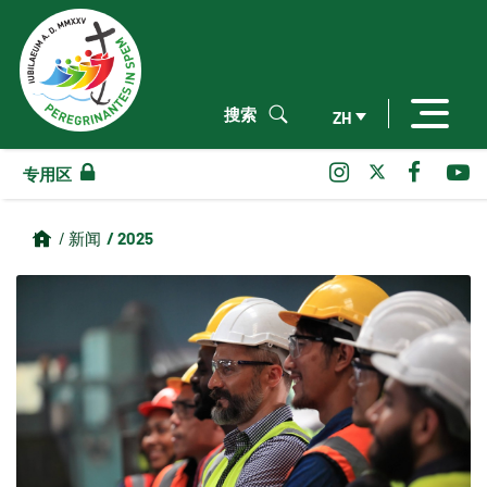
搜索
ZH
专用区
/ 2025
/ 新闻