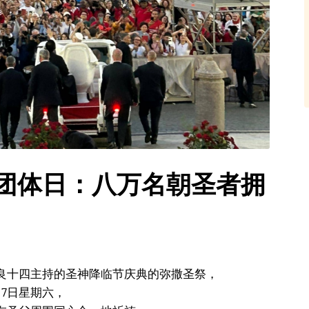
兴团体日：八万名朝圣者拥
良十四主持的圣神降临节庆典的弥撒圣祭，
7日星期六，