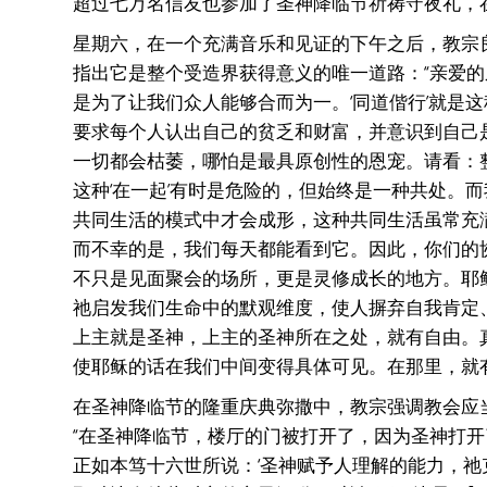
超过七万名信友也参加了圣神降临节祈祷守夜礼，
星期六，在一个充满音乐和见证的下午之后，教宗
指出它是整个受造界获得意义的唯一道路：“亲爱
是为了让我们众人能够合而为一。‘同道偕行’就是
要求每个人认出自己的贫乏和财富，并意识到自己
一切都会枯萎，哪怕是最具原创性的恩宠。请看：整
这种‘在一起’有时是危险的，但始终是一种共处。而
共同生活的模式中才会成形，这种共同生活虽常充
而不幸的是，我们每天都能看到它。因此，你们的
不只是见面聚会的场所，更是灵修成长的地方。耶
祂启发我们生命中的默观维度，使人摒弃自我肯定
上主就是圣神，上主的圣神所在之处，就有自由。
使耶稣的话在我们中间变得具体可见。在那里，就
在圣神降临节的隆重庆典弥撒中，教宗强调教会应
“在圣神降临节，楼厅的门被打开了，因为圣神打开
正如本笃十六世所说：‘圣神赋予人理解的能力，祂