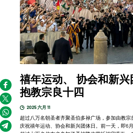
禧年运动、 协会和新
抱教宗良十四
2025 六月 11
超过八万名朝圣者齐聚圣伯多禄广场，参加由教宗
庆祝禧年运动、协会和新兴团体日。前一天，即6月