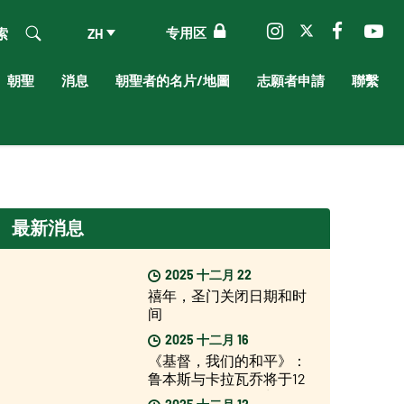
专用区
索
ZH
朝聖
消息
朝聖者的名片/地圖
志願者申請
聯繫
最新消息
2025 十二月 22
禧年，圣门关闭日期和时
间
2025 十二月 16
《基督，我们的和平》：
鲁本斯与卡拉瓦乔将于12
月17日起在罗马展出
2025 十二月 12