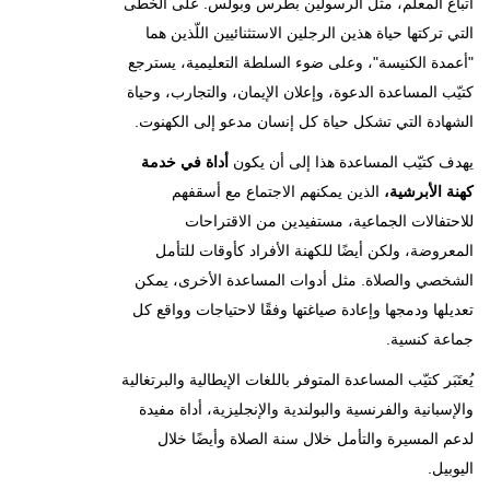
اتباع المعلم، مثل الرسولين بطرس وبولس. على الخطى
التي تركتها حياة هذين الرجلين الاستثنائيين اللّذين هما
"أعمدة الكنيسة"، وعلى ضوء السلطة التعليمية، يسترجع
كتيّب المساعدة الدعوة، وإعلان الإيمان، والتجارب، وحياة
الشهادة التي تشكل حياة كل إنسان مدعو إلى الكهنوت.
يهدف كتيّب المساعدة هذا إلى أن يكون
أداة في خدمة
كهنة الأبرشية،
الذين يمكنهم الاجتماع مع أسقفهم
للاحتفالات الجماعية، مستفيدين من الاقتراحات
المعروضة، ولكن أيضًا للكهنة الأفراد كأوقات للتأمل
الشخصي والصلاة. مثل أدوات المساعدة الأخرى، يمكن
تعديلها ودمجها وإعادة صياغتها وفقًا لاحتياجات وواقع كل
جماعة كنسية.
يُعتَبَر كتيّب المساعدة المتوفر باللغات الإيطالية والبرتغالية
والإسبانية والفرنسية والبولندية والإنجليزية، أداة مفيدة
لدعم المسيرة والتأمل خلال سنة الصلاة وأيضًا خلال
اليوبيل.