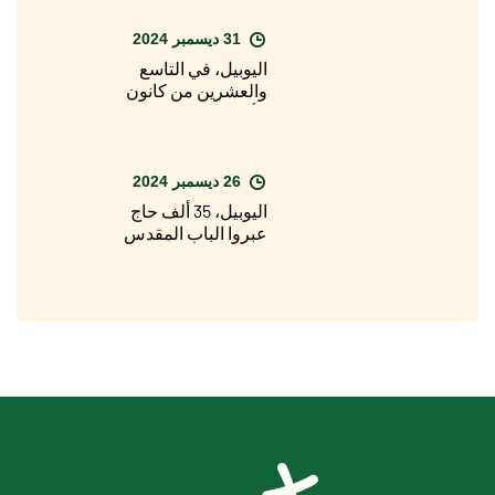
المقدس لكاتدرائية
القديس يوحنا في
31 ديسمبر 2024
اللاتران
اليوبيل، في التاسع
والعشرين من كانون
الأول/ديسمبر، الافتتاح
الرسمي للسنة
المقدسة في الأبرشيات
حول العالم
26 ديسمبر 2024
اليوبيل، 35 ألف حاج
عبروا الباب المقدس
لبازيليك القديس بطرس
في يوم عيد الميلاد