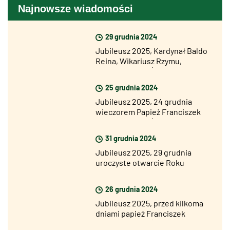
Najnowsze wiadomości
29 grudnia 2024
Jubileusz 2025, Kardynał Baldo
Reina, Wikariusz Rzymu,
otworzył Drzwi Święte Bazyliki
Św. Jana na Lateranie
25 grudnia 2024
Jubileusz 2025, 24 grudnia
wieczorem Papież Franciszek
otworzył Drzwi Święte Bazyliki
Św. Piotra
31 grudnia 2024
Jubileusz 2025, 29 grudnia
uroczyste otwarcie Roku
Jubileuszowego we wszystkich
diecezjach świata
26 grudnia 2024
Jubileusz 2025, przed kilkoma
dniami papież Franciszek
otworzył Drzwi Święte w