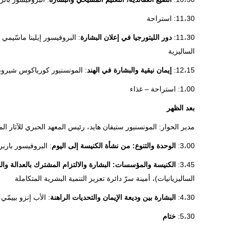
11،30: استراحة
11،30:
دور الليتورجيا في إعلان البشارة
: البروفيسور إيلينا ماسّيمي 
الساليزية
12،15:
إيمان نيقية والبشارة في الهند
: المونسنيور كورياكوس شيروبو
1،00: استراحة – غذاء
بعد الظهر
مدير الحوار: المونسنيور ستيفان هايد، رئيس المعهد الحبري للآثار ال
3،00:
الوحدة والتنوع: من نشأة الكنيسة إلى اليوم
: البروفيسور باربر
3،45:
الكنيسة والمؤسسات: البشارة والالتزام المشترك بالعدالة وال
الساليزيانيات)، أمينة سرّ دائرة تعزيز التنمية البشرية المتكاملة
4،30:
البشارة بين وديعة الإيمان والتحديات الراهنة
: الأب إنزو بييمّي،
5،30:
ختام