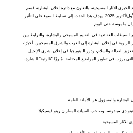
ة، ينظّم المعهد الحبري للآثار المسيحية، بالتعاون مع دائرة إعلان البشارة، قسم
المسائل الأساسية للبشارة في العالم، يومًا دراسيًا في 24 تشرين الأول/أكتوبر 2025. يهدف هذا الحدث إلى تسليط الضوء على التأثير
تزال ملموسة حتى اليوم.
 الصياغات العقائدية في التعليم المسيحي والبشارة، والترابط بين
 الزاوية في إعلان البشارة إلى الغرب والشرق المسيحيين. أخيرًا،
يز العدالة والسلام، ودور الليتورجيا في إعلان بشرى الإنجيل.
تي برزت في تطوير المواضيع المختلفة، مُبرزًا "ثالوثية" البشارة،
ن البشارة والمسؤول عن الأمانة العامة
ينو دي ميندونسا وصاحب السيادة المطران رينو فيسيكيلا
ي للآثار المسيحية
ريك ديكورتيو، المعهد الحبري الأغوسطيني