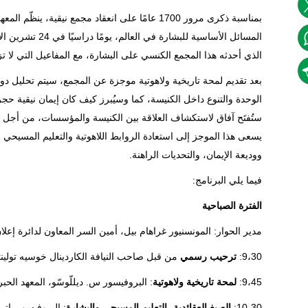
بمناسبة ذكرى مرور 1700 عامًا على انعقاد مجمع نيقي
الذي أحدثه هذا المجمع الكنسي على البشارة، مع المفاعيل التي لا 
بعد تقديم لمحة تاريخية ولاهوتية موجزة عن المجمع، سيتم تحليل دور
الوحدة والتنوع داخل الكنيسة، كما وسيُبرز كيف كان إيمان نيقية حجر
ستُفتَح آفاق لاستكشاف العلاقة بين الكنيسة والمؤسسات، من أجل تعز
يسعى هذا الموجز إلى استعادة الروابط اللاهوتية والتعليم المسيحي ال
ووديعة الإيمان، والتحديات الراهنة.
فيما يلي البرنامج:
الفترة الصباحية
مدير الحوار: المونسنيور غراهام بيل، أمين السر المعاون لدائرة إعلا
9،30:
ترحيب رسمي
من قبل صاحب النيافة الكاردينال خوسيه تولينت
9،45:
لمحة تاريخية ولاهوتية
: البروفيسور س. ديللّوسّو، المعهد الحبر
10،30:
الصيغ العقائدية، التعليم المسيحي والبشارة
: البروفيسور بات