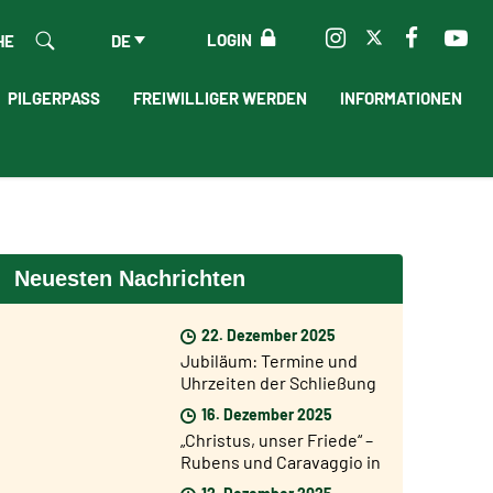
LOGIN
HE
DE
PILGERPASS
FREIWILLIGER WERDEN
INFORMATIONEN
Neuesten Nachrichten
22. Dezember 2025
Jubiläum: Termine und
Uhrzeiten der Schließung
der Heiligen Pforten
16. Dezember 2025
„Christus, unser Friede“ –
Rubens und Caravaggio in
einer Ausstellung in Rom
12. Dezember 2025