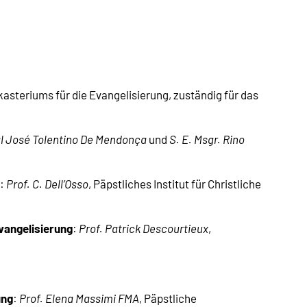
kasteriums für die Evangelisierung, zuständig für das
al José Tolentino De Mendonça
und
S. E. Msgr. Rino
k
:
Prof. C. Dell’Osso
, Päpstliches Institut für Christliche
vangelisierung
:
Prof. Patrick Descourtieux
,
ung
:
Prof. Elena Massimi FMA
, Päpstliche