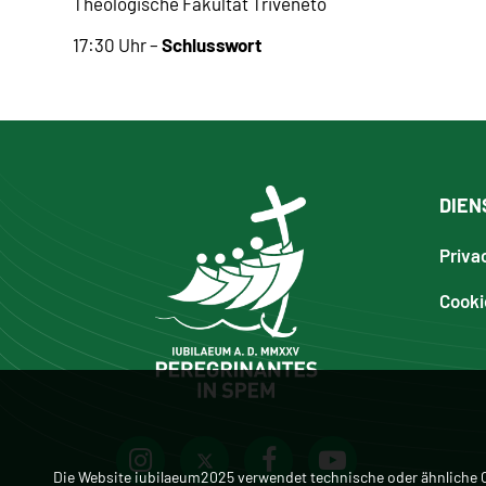
Theologische Fakultät Triveneto
Schlusswort
17:30 Uhr –
DIEN
Priva
Cooki
Die Website iubilaeum2025 verwendet technische oder ähnliche C