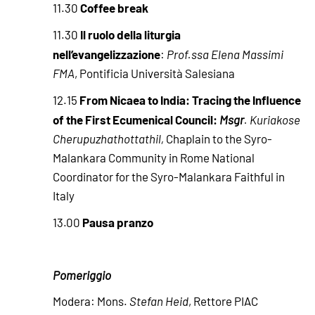
Coffee break
11.30
Il ruolo della liturgia
11.30
nell’evangelizzazione
:
Prof.ssa
Elena Massimi
FMA
, Pontificia Università Salesiana
From Nicaea to India: Tracing the Influence
12.15
of the First Ecumenical Council:
Msgr
. Kuriakose
Cherupuzhathottathil,
Chaplain to the Syro-
Malankara Community in Rome National
Coordinator for the Syro-Malankara Faithful in
Italy
Pausa pranzo
13.00
Pomeriggio
Modera: Mons.
Stefan Heid
, Rettore PIAC