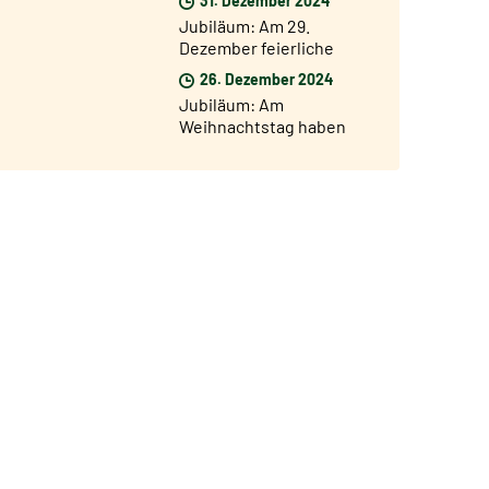
Pforte von San Giovanni
Jubiläum: Am 29.
geöffnet
Dezember feierliche
Eröffnung des
26. Dezember 2024
Jubiläumsjahres in den
Jubiläum: Am
Diözesen der Welt
Weihnachtstag haben
35.000 Pilger die Heilige
Pforte vom Petersdom
durchschritten