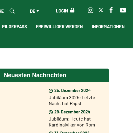
LOGIN
HE
DE
PILGERPASS
FREIWILLIGER WERDEN
INFORMATIONEN
Neuesten Nachrichten
25. Dezember 2024
Jubiläum 2025: Letzte
Nacht hat Papst
Franziskus die Heilige
29. Dezember 2024
Pforte der Basilika St.
Jubiläum: Heute hat
Peter geöffnet
Kardinalvikar von Rom
Baldo Reina die Heilige
31. Dezember 2024