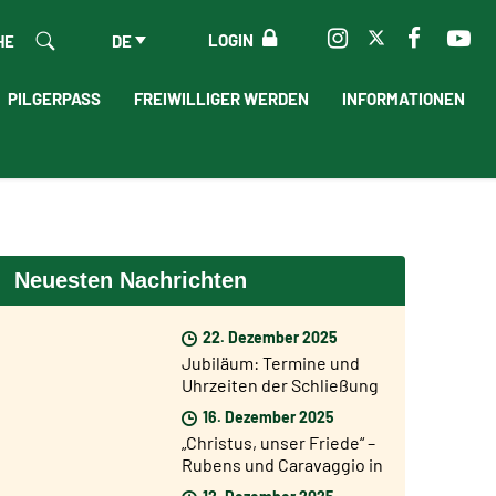
LOGIN
HE
DE
PILGERPASS
FREIWILLIGER WERDEN
INFORMATIONEN
Neuesten Nachrichten
22. Dezember 2025
Jubiläum: Termine und
Uhrzeiten der Schließung
der Heiligen Pforten
16. Dezember 2025
„Christus, unser Friede“ –
Rubens und Caravaggio in
einer Ausstellung in Rom
12. Dezember 2025