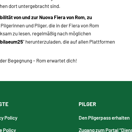
hen dort untergebracht sind.
bilität von und zur Nuova Fiera von Rom, zu
Pilgerinnen und Pilger, die in der Fiera von Rom
ksam zu lesen, regelmäßig nach möglichen
ubilaeum25
“ herunterzuladen, die auf allen Plattformen
d der Begegnung – Rom erwartet dich!
STE
PILGER
cy Policy
Den Pilgerpass erhalten
e Policy
Zugang zum Portal “Dien