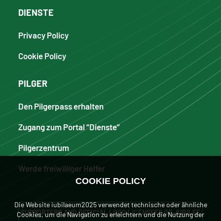
DIENSTE
Privacy Policy
Cookie Policy
PILGER
Den Pilgerpass erhalten
Zugang zum Portal “Dienste”
Pilgerzentrum
Werde freiwilliger Helfer
COOKIE POLICY
Die Website iubilaeum2025 verwendet technische oder ähnliche
SUPPORTERS AND OFFICIAL LOGO LICENSEES OF JUBILEE
Cookies, um die Navigation zu erleichtern und die Nutzung der