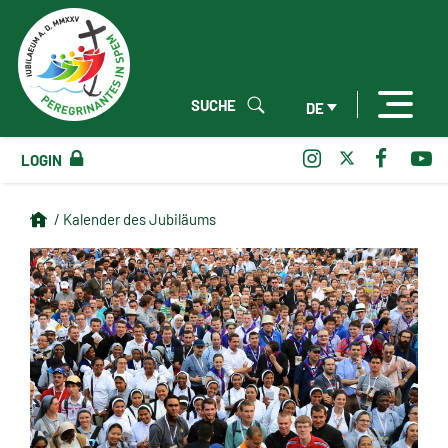
SUCHE
DE
LOGIN
/ Kalender des Jubiläums