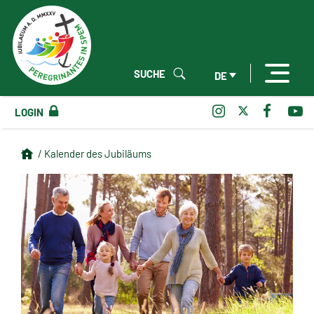
SUCHE
DE
LOGIN
/ Kalender des Jubiläums