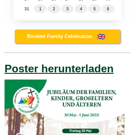
31
1
2
3
4
5
6
Booklet Family Celebration
Poster herunterladen