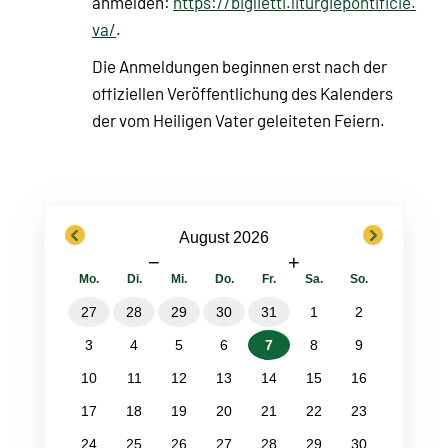
anmelden:
https://biglietti.liturgiepontificie.
va/
.
Die Anmeldungen beginnen erst nach der
offiziellen Veröffentlichung des Kalenders
der vom Heiligen Vater geleiteten Feiern.
previous
next
August 2026
−
+
Mo.
Di.
Mi.
Do.
Fr.
Sa.
So.
27
28
29
30
31
1
2
3
4
5
6
7
8
9
10
11
12
13
14
15
16
17
18
19
20
21
22
23
24
25
26
27
28
29
30