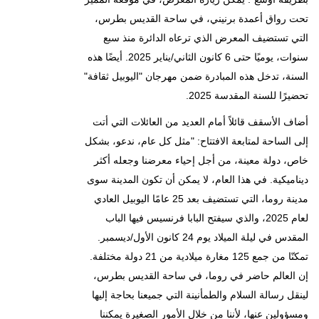
تحت رواق أعمدة برنيني، في ساحة القديس بطرس،
التي تستضيف المعرض الذي ترعاه الدائرة منذ سبع
سنوات، يوميًا حتى 6 كانون الثاني/يناير 2025. أيضًا هذه
السنة، تدخل هذه المبادرة ضمن مهرجان "اليوبيل ثقافة"
تحضيرًا للسنة المقدسة 2025.
أضاف الأسقف قائلاً أمام العديد من العائلات التي أتت
إلى الساحة لمتابعة الافتتاح: "مثل كل عام، ندعو، بشكل
خاص، دولة معينة، من أجل إحياء معرضنا وجعله أكثر
ديناميكية. في هذا العام، لا يمكن أن تكون المدينة سوى
مدينة روما، التي تستضيف بعد 25 عامًا اليوبيل العادي
لعام 2025، والذي سيفتح البابا فرنسيس فيها الباب
المقدس في ليلة الميلاد يوم 24 كانون الأول/ديسمبر.
تمكنّا من جمع 125 مغارة ميلادية من 21 دولة مختلفة.
إن العالم حاضر في روما، في ساحة القديس بطرس،
لينقل رسالة السلام والطمأنينة التي جميعنا بحاجة إليها
ومسؤولين عنها، لأننا من خلال الأمور الصغيرة يمكننا