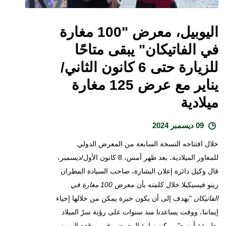
اليوبيل، معرض "100 مغارة
في الفاتيكان" يبقى متاحًا
للزيارة حتى 6 كانون الثاني/
يناير مع عرض 125 مغارة
ميلادية
09 ديسمبر 2024
خلال افتتاحه النسخة السابعة من المعرض الدولي
للمغاور الميلادية، بعد ظهر أمس، 8 كانون الأول/ديسمبر،
قال وكيل دائرة إعلان البشارة، صاحب السيادة المطران
رينو فيسيكيلا خلال كلمته بأن معرض
100 مغارة في
الفاتيكان
"يهدف إلى أن يكون خبرة يمكن من خلالها إحياء
إيماننا، ووقت يساعدنا منذ سنوات على رؤية سرّ الميلاد
بطريقة أوسع". يمكن زيارة المعرض، في موقعه المميز