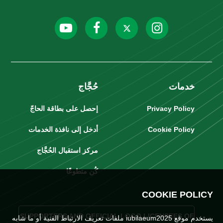
خدمات
حُجَّاج
Privacy Policy
إحصل على بطاقة الحاجّ
Cookie Policy
أدخل إلى نافذة الخدمات
مركز استقبال الحُجَّاج
كُن متطوعًا
COOKIE POLICY
SUPPORTERS AND OFFICIAL LOGO LICENSEES OF
يستخدم موقع iubilaeum2025 ملفات تعريف الارتباط الفنية أو ما شابه