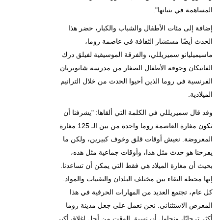
المساهمة في بنيانها".
إضافة إلى مئات الأطفال والشباب والكبار، حضر هذا
الحدث أيضًا مستشار الثقافة في عاصمة روما،
ماسيميليانو سميريللي، والفرقة الموسيقية لفيلق درك
الفاتيكان وجوقة الأطفال الصغار من مدرسة شاتوبريان
الفرنسية في روما الذين أحيوا الحدث من خلال الترانيم
الميلادية.
وقد قال سميريللي في الكلمة التي ألقاها: "يشرفنا أن
تكون مغارة العاصمة روما واحدة من بين الـ 125 مغارة
المعروضة. نعيش أوقات قلق وخوف كبيرين، ولكن ما
يفرحنا هو حدث مثل هذا، وأوقات جماعية مثل هذه،
بحيث أن مغارة الميلاد هي فقط التي يمكن أن تساعدنا.
إنها محطة التقاء بين مختلف البلدان والتقنيات والمواد.
كل عام، تجتمع العديد من المهارات الحرفية في هذا
المعرض الاستثنائي. نحن نعمل على جعل مدينة روما
أكثر ترحابًا، ونحاول أن نسبق الوقت من أجل إغلاق أكبر