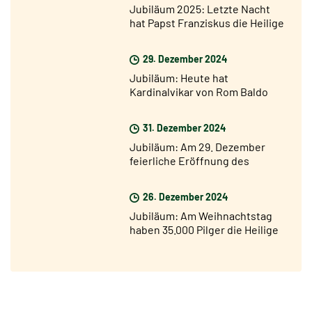
Jubiläum 2025: Letzte Nacht
hat Papst Franziskus die Heilige
Pforte der Basilika St. Peter
geöffnet
29. Dezember 2024
Jubiläum: Heute hat
Kardinalvikar von Rom Baldo
Reina die Heilige Pforte von San
Giovanni geöffnet
31. Dezember 2024
Jubiläum: Am 29. Dezember
feierliche Eröffnung des
Jubiläumsjahres in den
Diözesen der Welt
26. Dezember 2024
Jubiläum: Am Weihnachtstag
haben 35.000 Pilger die Heilige
Pforte vom Petersdom
durchschritten