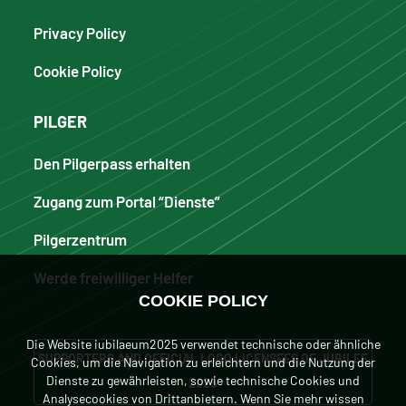
Privacy Policy
Cookie Policy
PILGER
Den Pilgerpass erhalten
Zugang zum Portal “Dienste”
Pilgerzentrum
Werde freiwilliger Helfer
COOKIE POLICY
Die Website iubilaeum2025 verwendet technische oder ähnliche
SUPPORTERS AND OFFICIAL LOGO LICENSEES OF JUBILEE
Cookies, um die Navigation zu erleichtern und die Nutzung der
Dienste zu gewährleisten, sowie technische Cookies und
2025
Analysecookies von Drittanbietern. Wenn Sie mehr wissen