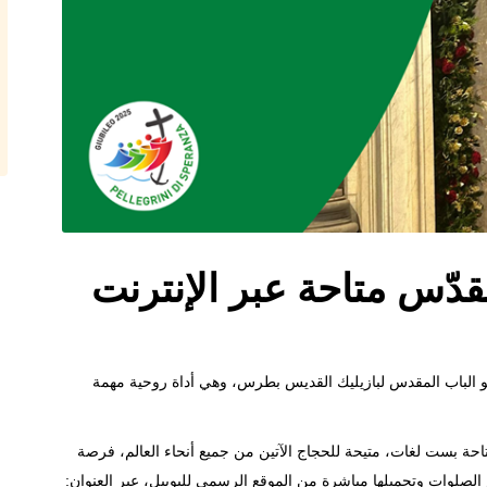
دّس متاحة عبر الإنترنت
نحو الباب المقدس لبازيليك القديس بطرس، وهي أداة روحية مهمة
 متاحة بست لغات، متيحة للحجاج الآتين من جميع أنحاء العالم، فرصة
لصلوات وتحميلها مباشرة من الموقع الرسمي لليوبيل، عبر العنوان: