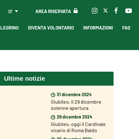
AREA RISERVATA
IT
LLEGRINO
DIVENTA VOLONTARIO
INFORMAZIONI
FAQ
Ultime notizie
31 dicembre 2024
Giubileo, il 29 dicembre
solenne apertura
dell’Anno Giubilare nelle
29 dicembre 2024
diocesi del mondo
Giubileo, oggi il Cardinale
vicario di Roma Baldo
Reina ha aperto la Porta
26 dicembre 2024