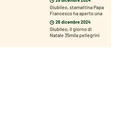
Santa di San Giovanni
Giubileo, stamattina Papa
Francesco ha aperto una
Porta Santa nel carcere di
26 dicembre 2024
Rebibbia
Giubileo, il giorno di
Natale 35mila pellegrini
hanno attraversato la
Porta Santa di San Pietro