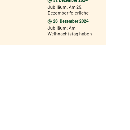
Pforte von San Giovanni
Jubiläum: Am 29.
geöffnet
Dezember feierliche
Eröffnung des
26. Dezember 2024
Jubiläumsjahres in den
Jubiläum: Am
Diözesen der Welt
Weihnachtstag haben
35.000 Pilger die Heilige
Pforte vom Petersdom
durchschritten