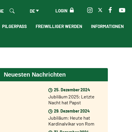
LOGIN
HE
DE
PILGERPASS
FREIWILLIGER WERDEN
INFORMATIONEN
Neuesten Nachrichten
25. Dezember 2024
Jubiläum 2025: Letzte
Nacht hat Papst
Franziskus die Heilige
29. Dezember 2024
Pforte der Basilika St.
Jubiläum: Heute hat
Peter geöffnet
Kardinalvikar von Rom
Baldo Reina die Heilige
31. Dezember 2024