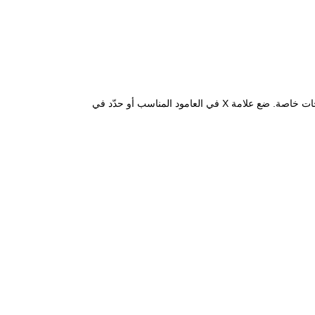
، للإشارة إلى أي احتياجات خاصة. ضع علامة X في العامود المناسب أو حدّد في