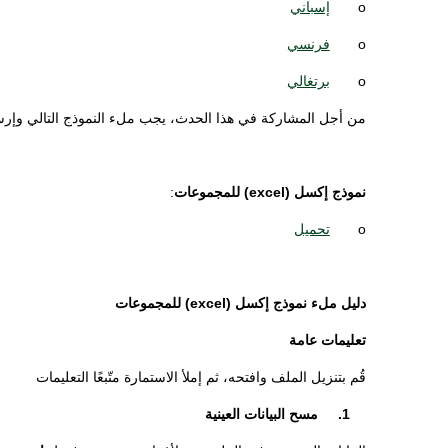
o
إسباني
o
فرنسي
o
برتغالي
من أجل المشاركة في هذا الحدث، يجب ملء النموذج التالي وإرسال
نموذج إكسل (excel) للمجموعات
:
o
تحميل
دليل ملء نموذج إكسل (excel) للمجموعات
تعليمات عامة
قُم بتنزيل الملف وافتحه، ثم إملأ الاستمارة متّبعًا التعليمات
1. مسح البيانات العينية