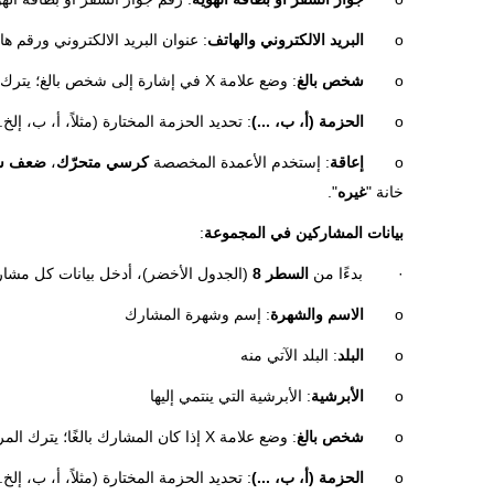
o
البريد الالكتروني والهاتف
: عنوان البريد الالكتروني ورقم ه
o
شخص بالغ
: وضع علامة X في إشارة إلى شخص بالغ؛ يترك المربع فارغًا إذا كان قاصرًا.
o
الحزمة (أ، ب، ...)
: تحديد الحزمة المختارة (مثلاً، أ، ب، إلخ..
o
إعاقة
: إستخدم الأعمدة المخصصة
كرسي متحرّك
،
ضعف س
خانة "
غيره
".
بيانات المشاركين في المجموعة
:
· بدءًا من
السطر 8
(الجدول الأخضر)، أدخل بيانات كل مشار
o
الاسم والشهرة
: إسم وشهرة المشارك
o
البلد
: البلد الآتي منه
o
الأبرشية
: الأبرشية التي ينتمي إليها
o
شخص بالغ
: وضع علامة X إذا كان المشارك بالغًا؛ يترك المربع فارغًا إذا كان قاصرًا.
o
الحزمة (أ، ب، ...)
: تحديد الحزمة المختارة (مثلاً، أ، ب، إلخ..