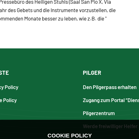
Pressebüro des Heiligen Stuhls (Saal San Pio X, Via
ahr des Gebets und die Instrumente vorzustellen, die
mmenden Monate besser zu leben, wie z.B. die "
STE
PILGER
cy Policy
Den Pilgerpass erhalten
e Policy
Zugang zum Portal “Dien
Pilgerzentrum
Werde freiwilliger Helfer
COOKIE POLICY