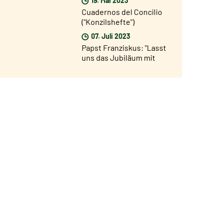
Sonntag, 28. Mai, auf Rai 1
Cuadernos del Concilio
("Konzilshefte")
07. Juli 2023
Papst Franziskus: "Lasst
uns das Jubiläum mit
Begeisterung und
Beteiligung leben".