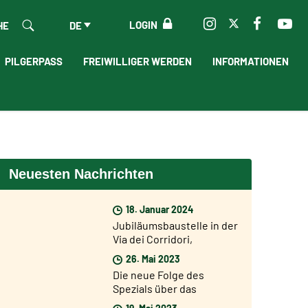
LOGIN
HE
DE
PILGERPASS
FREIWILLIGER WERDEN
INFORMATIONEN
Neuesten Nachrichten
18. Januar 2024
Jubiläumsbaustelle in der
Via dei Corridori,
Fisichella: " Es dauert
26. Mai 2023
nicht mehr lange bis zum
Die neue Folge des
Jubiläum, aber ich bin
Spezials über das
sehr optimistisch"
Jubiläum 2025 am
19. Mai 2023