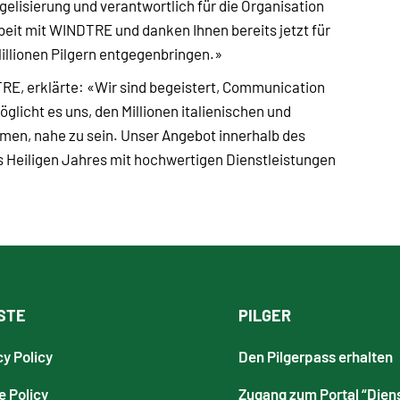
gelisierung und verantwortlich für die Organisation
eit mit WINDTRE und danken Ihnen bereits jetzt für
illionen Pilgern entgegenbringen.»
RE, erklärte: «Wir sind begeistert, Communication
öglicht es uns, den Millionen italienischen und
hmen, nahe zu sein. Unser Angebot innerhalb des
des Heiligen Jahres mit hochwertigen Dienstleistungen
STE
PILGER
cy Policy
Den Pilgerpass erhalten
e Policy
Zugang zum Portal “Dien