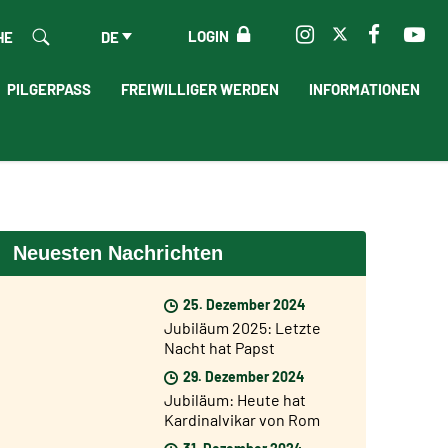
LOGIN
HE
DE
PILGERPASS
FREIWILLIGER WERDEN
INFORMATIONEN
Neuesten Nachrichten
25. Dezember 2024
Jubiläum 2025: Letzte
Nacht hat Papst
Franziskus die Heilige
29. Dezember 2024
Pforte der Basilika St.
Jubiläum: Heute hat
Peter geöffnet
Kardinalvikar von Rom
Baldo Reina die Heilige
31. Dezember 2024