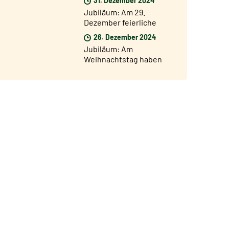
Pforte von San Giovanni
Jubiläum: Am 29.
geöffnet
Dezember feierliche
Eröffnung des
26. Dezember 2024
Jubiläumsjahres in den
Jubiläum: Am
Diözesen der Welt
Weihnachtstag haben
35.000 Pilger die Heilige
Pforte vom Petersdom
durchschritten