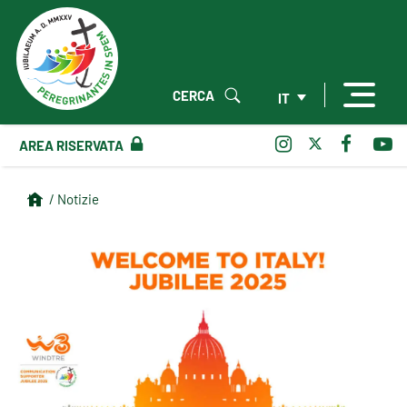
CERCA
IT
AREA RISERVATA
/ Notizie