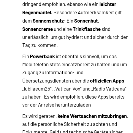
leichter
dringend empfohlen, ebenso wie ein
Regenmantel
. Besondere Aufmerksamkeit gilt
Sonnenschutz
Sonnenhut,
dem
: Ein
Sonnencreme
Trinkflasche
und eine
sind
unerlässlich, um gut hydriert und sicher durch den
Tag zu kommen.
Powerbank
Ein
ist ebenfalls sinnvoll, um das
Mobiltelefon stets einsatzbereit zu halten und um
Zugang zu Informations- und
offiziellen Apps
Übersetzungsdiensten über die
„Iubilaeum25“, „Vatican Vox“ und „Radio Vaticana“
zu haben. Es wird empfohlen, diese Apps bereits
vor der Anreise herunterzuladen.
keine Wertsachen mitzubringen
Es wird geraten,
,
auf die persönliche Sicherheit zu achten und
Dokumente, Geld und technische Geräte sicher