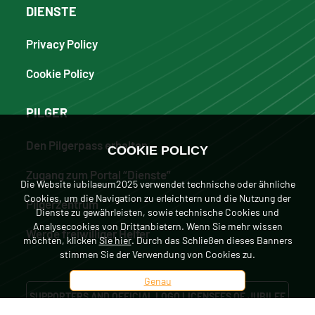
DIENSTE
Privacy Policy
Cookie Policy
PILGER
Den Pilgerpass erhalten
COOKIE POLICY
Zugang zum Portal “Dienste”
Die Website iubilaeum2025 verwendet technische oder ähnliche
Cookies, um die Navigation zu erleichtern und die Nutzung der
Pilgerzentrum
Dienste zu gewährleisten, sowie technische Cookies und
Analysecookies von Drittanbietern. Wenn Sie mehr wissen
Werde freiwilliger Helfer
möchten, klicken
Sie hier
. Durch das Schließen dieses Banners
stimmen Sie der Verwendung von Cookies zu.
Genau
SUPPORTERS AND OFFICIAL LOGO LICENSEES OF JUBILEE
2025