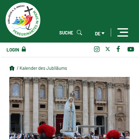
SUCHE
DE
LOGIN
/ Kalender des Jubiläums