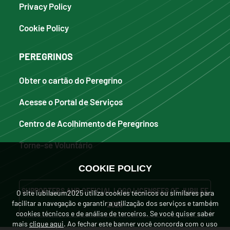
Privacy Policy
Cookie Policy
PEREGRINOS
Obter o cartão do Peregrino
Acesse o Portal de Serviços
Centro de Acolhimento de Peregrinos
Torne-se Voluntário
COOKIE POLICY
SUPPORTERS AND OFFICIAL LOGO LICENSEES OF JUBILEE
O site iubilaeum2025 utiliza cookies técnicos ou similares para
facilitar a navegação e garantir a utilização dos serviços e também
2025
cookies técnicos e de análise de terceiros. Se você quiser saber
mais
clique aqui
. Ao fechar este banner você concorda com o uso