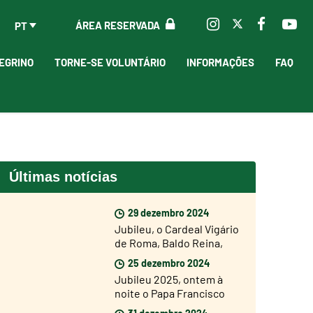
ÁREA RESERVADA
PT
EGRINO
TORNE-SE VOLUNTÁRIO
INFORMAÇÕES
FAQ
Últimas notícias
29 dezembro 2024
Jubileu, o Cardeal Vigário
de Roma, Baldo Reina,
abriu hoje a Porta Santa
25 dezembro 2024
de São João de Latrão
Jubileu 2025, ontem à
noite o Papa Francisco
abriu a Porta Santa da
31 dezembro 2024