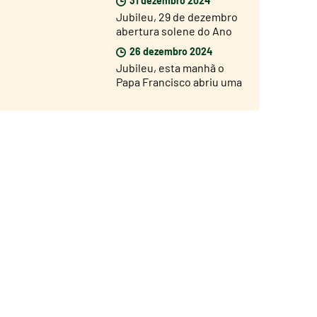
Basílica de São Pedro
Jubileu, 29 de dezembro
abertura solene do Ano
Jubilar nas dioceses de
26 dezembro 2024
todo o mundo
Jubileu, esta manhã o
Papa Francisco abriu uma
Porta Santa na prisão de
Rebibbia