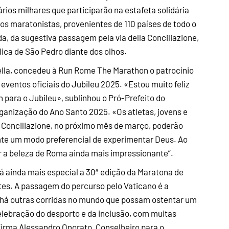
ios milhares que participarão na estafeta solidária
s maratonistas, provenientes de 110 países de todo o
da, da sugestiva passagem pela via della Conciliazione,
lica de São Pedro diante dos olhos.
chella, concedeu à Run Rome The Marathon o patrocínio
 eventos oficiais do Jubileu 2025. «Estou muito feliz
ara o Jubileu», sublinhou o Pró-Prefeito do
rganização do Ano Santo 2025. «Os atletas, jovens e
a Conciliazione, no próximo mês de março, poderão
ente um modo preferencial de experimentar Deus. Ao
r a beleza de Roma ainda mais impressionante”.
rá ainda mais especial a 30ª edição da Maratona de
tes. A passagem do percurso pelo Vaticano é a
 há outras corridas no mundo que possam ostentar um
elebração do desporto e da inclusão, com muitas
afirma Alessandro Onorato, Conselheiro para o