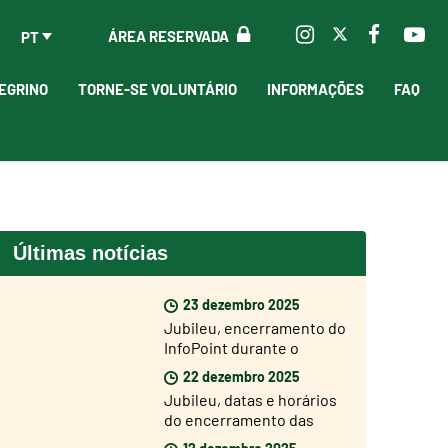
ÁREA RESERVADA
PT
EGRINO
TORNE-SE VOLUNTÁRIO
INFORMAÇÕES
FAQ
Últimas notícias
23 dezembro 2025
Jubileu, encerramento do
InfoPoint durante o
período natalício
22 dezembro 2025
Jubileu, datas e horários
do encerramento das
Portas Santas
12 dezembro 2025