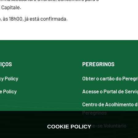
 Capitale.
, às 18h00, já está confirmada.
IÇOS
PEREGRINOS
cy Policy
Obter o cartão do Peregr
e Policy
Acesse o Portal de Servi
Centro de Acolhimento 
Peregrinos
Torne-se Voluntário
COOKIE POLICY