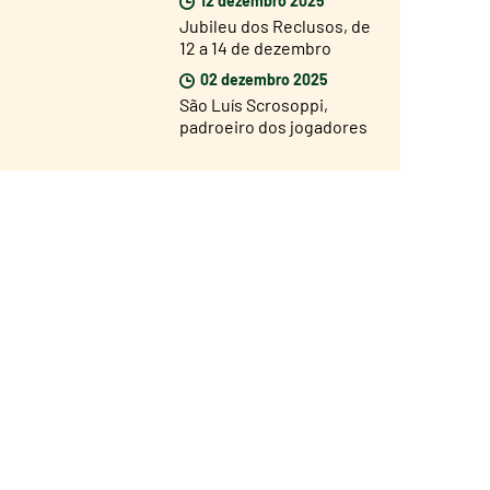
Jubileu dos Reclusos, de
12 a 14 de dezembro
02 dezembro 2025
São Luís Scrosoppi,
padroeiro dos jogadores
de futebol. Inauguração
da estátua a 5 de
dezembro