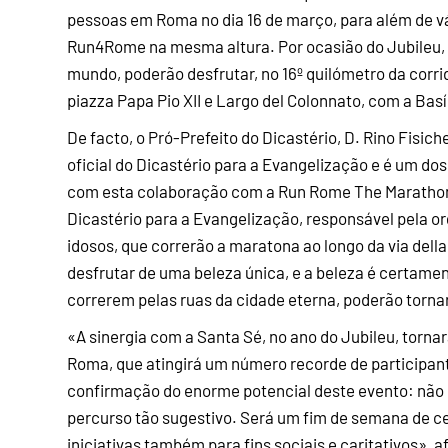
pessoas em Roma no dia 16 de março, para além de vár
Run4Rome na mesma altura. Por ocasião do Jubileu, o
mundo, poderão desfrutar, no 16º quilómetro da corri
piazza Papa Pio XII e Largo del Colonnato, com a Basí
De facto, o Pró-Prefeito do Dicastério, D. Rino Fisi
oficial do Dicastério para a Evangelização e é um dos
com esta colaboração com a Run Rome The Marathon p
Dicastério para a Evangelização, responsável pela o
idosos, que correrão a maratona ao longo da via dell
desfrutar de uma beleza única, e a beleza é certam
correrem pelas ruas da cidade eterna, poderão torna
«A sinergia com a Santa Sé, no ano do Jubileu, torna
Roma, que atingirá um número recorde de participan
confirmação do enorme potencial deste evento: não
percurso tão sugestivo. Será um fim de semana de c
iniciativas também para fins sociais e caritativos», 