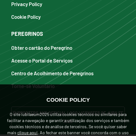
Privacy Policy
Cookie Policy
PEREGRINOS
Obter o cartão do Peregrino
Acesse o Portal de Serviços
Centro de Acolhimento de Peregrinos
Torne-se Voluntário
COOKIE POLICY
SUPPORTERS AND OFFICIAL LOGO LICENSEES OF JUBILEE
O site iubilaeum2025 utiliza cookies técnicos ou similares para
facilitar a navegação e garantir a utilização dos serviços e também
2025
cookies técnicos e de análise de terceiros. Se você quiser saber
mais
clique aqui
. Ao fechar este banner você concorda com o uso