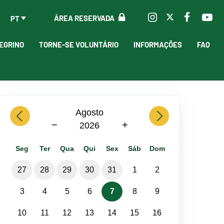
ÁREA RESERVADA
PT
EGRINO
TORNE-SE VOLUNTÁRIO
INFORMAÇÕES
FAQ
previous
Agosto
next
−
+
2026
Seg
Ter
Qua
Qui
Sex
Sáb
Dom
27
28
29
30
31
1
2
3
4
5
6
7
8
9
10
11
12
13
14
15
16