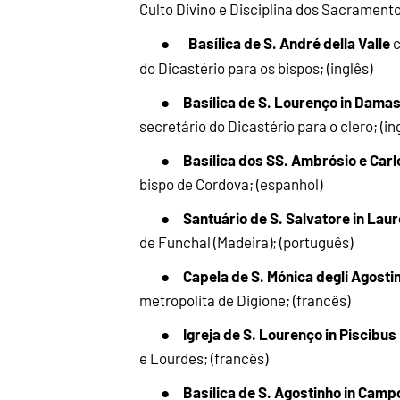
Culto Divino e Disciplina dos Sacramentos
Basílica de S. André della Valle
●
do Dicastério para os bispos; (inglês)
Basílica de S. Lourenço in Dama
●
secretário do Dicastério para o clero; (in
Basílica dos SS. Ambrósio e Carl
●
bispo de Cordova; (espanhol)
Santuário de S. Salvatore in Laur
●
de Funchal (Madeira); (português)
Capela de S. Mónica degli Agostin
●
metropolita de Digione; (francês)
Igreja de S. Lourenço in Piscibus
●
e Lourdes; (francês)
Basílica de S. Agostinho in Camp
●