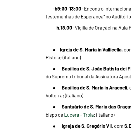
-h9:30-13:00
: Encontro Internaciona
testemunhas de Esperança" no Auditório 
h.18.00
-
: Vigília de Oraçãol na Aula 
Igreja de S. Maria in Vallicella
●
, c
Pistoia; (italiano)
Basílica de S. João Batista dei F
●
do Supremo tribunal da Assinatura Apostól
Basílica de S. Maria in Aracoeli
●
,
Volterra; (italiano)
Santuário de S. Maria das Graças
●
;
bispo de
Lucera - Troia
(italiano)
Igreja de S. Gregório VII,
S.
●
com