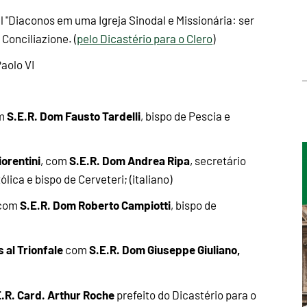
l "Diaconos em uma Igreja Sinodal e Missionária: ser
Conciliazione. (
pelo Dicastério para o Clero
)
Paolo VI
S.E.R. Dom Fausto Tardelli
om
, bispo de Pescia e
iorentini
S.E.R. Dom Andrea Ripa
, com
, secretário
ica e bispo de Cerveteri; (italiano)
S.E.R. Dom Roberto Campiotti
 com
, bispo de
 al Trionfale
S.E.R. Dom Giuseppe Giuliano,
com
E.R. Card. Arthur Roche
prefeito do Dicastério para o