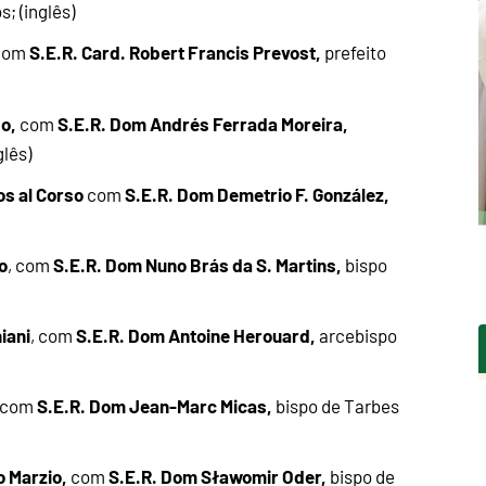
; (inglês)
S.E.R. Card. Robert Francis Prevost,
com
prefeito
so,
S.E.R. Dom Andrés Ferrada Moreira,
com
glês)
os al Corso
S.E.R. Dom Demetrio F. González,
com
o
S.E.R. Dom Nuno Brás da S. Martins,
, com
bispo
iani
S.E.R. Dom Antoine Herouard,
, com
arcebispo
S.E.R. Dom Jean-Marc Micas,
com
bispo de Tarbes
o Marzio,
S.E.R. Dom Sławomir Oder,
com
bispo de