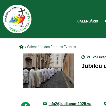
CALENDÁRIO
/ Calendário dos Grandes Eventos
21 - 23 Feve
Jubileu 
info2@iubilaeum2025.va