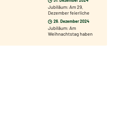
Pforte von San Giovanni
Jubiläum: Am 29.
geöffnet
Dezember feierliche
Eröffnung des
26. Dezember 2024
Jubiläumsjahres in den
Jubiläum: Am
Diözesen der Welt
Weihnachtstag haben
35.000 Pilger die Heilige
Pforte vom Petersdom
durchschritten