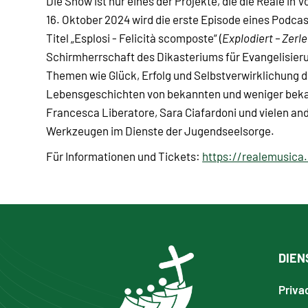
Die Show ist nur eines der Projekte, die die Reale i
16. Oktober 2024 wird die erste Episode eines Podcast
Titel „Esplosi - Felicità scomposte“ (
Explodiert – Zerl
Schirmherrschaft des Dikasteriums für Evangelisieru
Themen wie Glück, Erfolg und Selbstverwirklichung
Lebensgeschichten von bekannten und weniger bekan
Francesca Liberatore, Sara Ciafardoni und vielen and
Werkzeugen im Dienste der Jugendseelsorge.
Für Informationen und Tickets:
https://realemusica.
DIEN
Priva