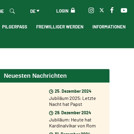
LOGIN
HE
DE
PILGERPASS
FREIWILLIGER WERDEN
INFORMATIONEN
Neuesten Nachrichten
25. Dezember 2024
Jubiläum 2025: Letzte
Nacht hat Papst
Franziskus die Heilige
29. Dezember 2024
Pforte der Basilika St.
Jubiläum: Heute hat
Peter geöffnet
Kardinalvikar von Rom
Baldo Reina die Heilige
31. Dezember 2024