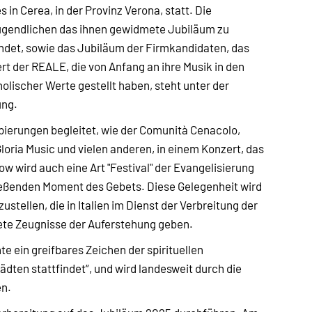
in Cerea, in der Provinz Verona, statt. Die
 Jugendlichen das ihnen gewidmete Jubiläum zu
indet, sowie das Jubiläum der Firmkandidaten, das
rt der REALE, die von Anfang an ihre Musik in den
lischer Werte gestellt haben, steht unter der
ung.
pierungen begleitet, wie der Comunità Cenacolo,
 Gloria Music und vielen anderen, in einem Konzert, das
w wird auch eine Art "Festival" der Evangelisierung
ließenden Moment des Gebets. Diese Gelegenheit wird
tellen, die in Italien im Dienst der Verbreitung der
ete Zeugnisse der Auferstehung geben.
e ein greifbares Zeichen der spirituellen
Städten stattfindet“, und wird landesweit durch die
en.