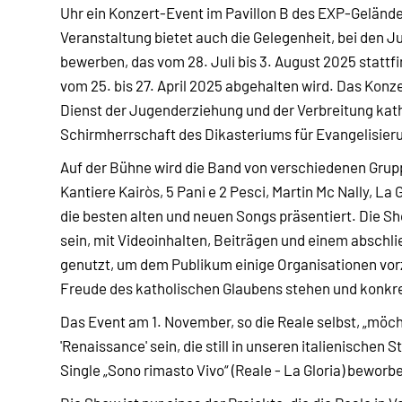
Uhr ein Konzert-Event im Pavillon B des EXP-Geländes 
Veranstaltung bietet auch die Gelegenheit, bei den
bewerben, das vom 28. Juli bis 3. August 2025 stattf
vom 25. bis 27. April 2025 abgehalten wird. Das Konze
Dienst der Jugenderziehung und der Verbreitung katho
Schirmherrschaft des Dikasteriums für Evangelisier
Auf der Bühne wird die Band von verschiedenen Grup
Kantiere Kairòs, 5 Pani e 2 Pesci, Martin Mc Nally, La
die besten alten und neuen Songs präsentiert. Die Sho
sein, mit Videoinhalten, Beiträgen und einem absch
genutzt, um dem Publikum einige Organisationen vorzus
Freude des katholischen Glaubens stehen und konkr
Das Event am 1. November, so die Reale selbst, „möcht
'Renaissance' sein, die still in unseren italienischen 
Single „Sono rimasto Vivo“ (Reale - La Gloria) beworb