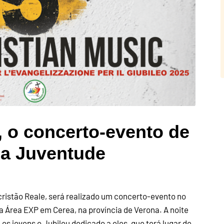
 o concerto-evento de
da Juventude
cristão Reale, será realizado um concerto-evento no
a Área EXP em Cerea, na província de Verona. A noite
 jovens o Jubileu dedicado a eles, que terá lugar de