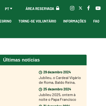
ÁREA RESERVADA
PT
EGRINO
TORNE-SE VOLUNTÁRIO
INFORMAÇÕES
FAQ
Últimas notícias
29 dezembro 2024
Jubileu, o Cardeal Vigário
de Roma, Baldo Reina,
abriu hoje a Porta Santa
25 dezembro 2024
de São João de Latrão
Jubileu 2025, ontem à
noite o Papa Francisco
abriu a Porta Santa da
31 dezembro 2024