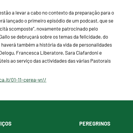
stão a levar a cabo no contexto da preparação para o
será lançado o primeiro episódio de um podcast, que se
elicità scomposte”, novamente patrocinado pelo
Gallo se debruçará sobre os temas da felicidade, do
, haverá também a história da vida de personalidades
elogu, Francesca Liberatore, Sara Ciafardoni e
eis ao serviço das actividades das várias Pastorais
ca.it/01-11-cerea-vr//
IÇOS
PEREGRINOS