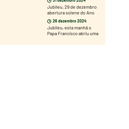
Basílica de São Pedro
Jubileu, 29 de dezembro
abertura solene do Ano
Jubilar nas dioceses de
26 dezembro 2024
todo o mundo
Jubileu, esta manhã o
Papa Francisco abriu uma
Porta Santa na prisão de
Rebibbia